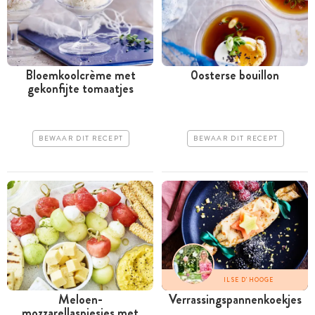
Bloemkoolcrème met
0osterse bouillon
gekonfijte tomaatjes
BEWAAR DIT RECEPT
BEWAAR DIT RECEPT
ILSE D'HOOGE
Meloen-
Verrassingspannenkoekjes
mozzarellaspiesjes met