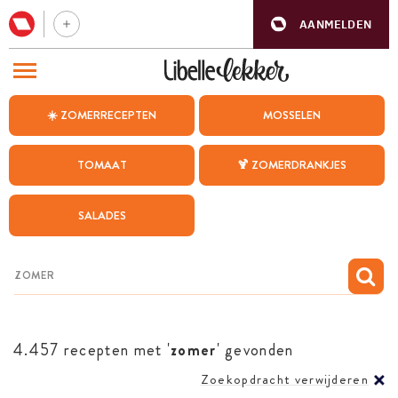
AANMELDEN
BEZOEK ONZE ANDERE WEBSITES
☀️ ZOMERRECEPTEN
MOSSELEN
RECEPTEN
TOMAAT
🍹 ZOMERDRANKJES
WEEKMENU
SALADES
CHAT MET MAIA
INSPIRATIE
MIJN BEWAARDE RECEPTEN
4.457 recepten met '
zomer
' gevonden
Zoekopdracht verwijderen