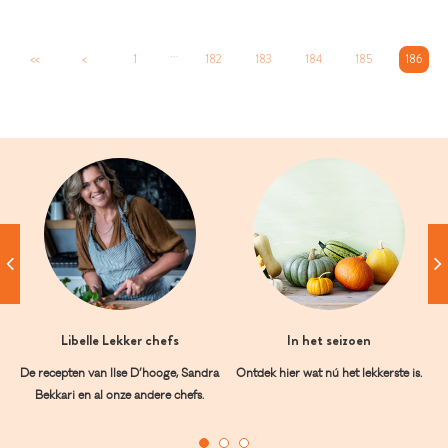
...
<<
<
1
182
183
184
185
186
Libelle Lekker chefs
In het seizoen
De recepten van Ilse D’hooge, Sandra
Ontdek hier wat nú het lekkerste is.
Bekkari en al onze andere chefs.