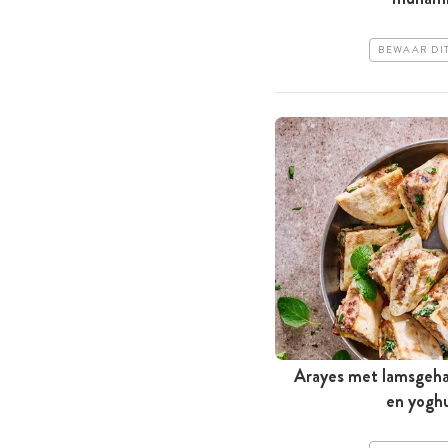
BEWAAR DI
Arayes met lams­gehak
en ­yogh