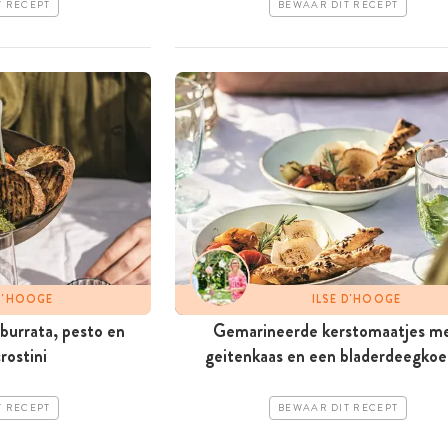
T RECEPT
BEWAAR DIT RECEPT
 D'HOOGE
ILSE D'HOOGE
burrata, pesto en
Gemarineerde kerstomaatjes m
rostini
geitenkaas en een bladerdeegkoe
T RECEPT
BEWAAR DIT RECEPT