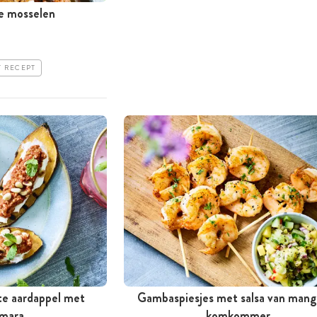
e mosselen
T RECEPT
te aardappel met
Gambaspiesjes met salsa van mang
mara
komkommer