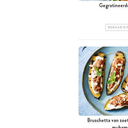
Gegratineerd
BEWAAR DI
Bruschetta van zoe
muham