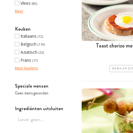
Vlees
(85)
Meer
Keuken
Italiaans
(72)
Belgisch
Toast chorizo met
(119)
Aziatisch
(23)
Frans
(17)
Meer keukens
BEWAAR DI
Speciale wensen
Geen items gevonden
Ingrediënten uitsluiten