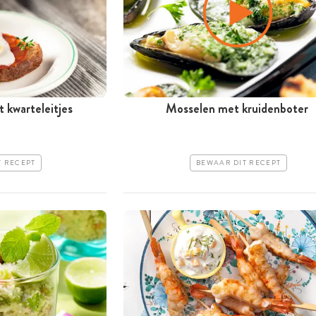
 kwarteleitjes
Mosselen met kruidenboter
T RECEPT
BEWAAR DIT RECEPT