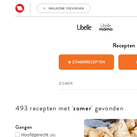
MAGAZINE TOEVOEGEN
Recepten
☀️ ZOMERRECEPTEN
493 recepten met '
zomer
' gevonden
Gangen
Hoofdgerecht
(36)