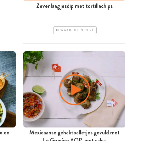
Zevenlaagjesdip met tortillachips
BEWAAR DIT RECEPT
o en
Mexicaanse gehaktballetjes gevuld met
Le Gruyère AOP, met salsa