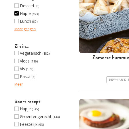
Dessert
(8)
Hapje
(493)
Lunch
(60)
Meer gangen
Zin in…
Vegetarisch
(182)
Zomerse hummus 
Vlees
(116)
Vis
(109)
Pasta
(3)
BEWAAR DI
Meer
Soort recept
Hapje
(345)
Groentengerecht
(144)
Feestelijk
(93)