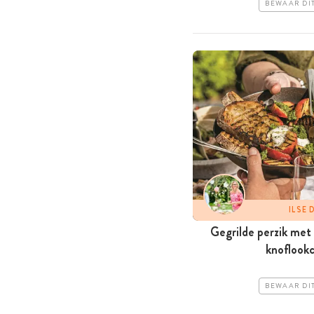
BEWAAR DI
ILSE
Gegrilde perzik met 
knoflookc
BEWAAR DI