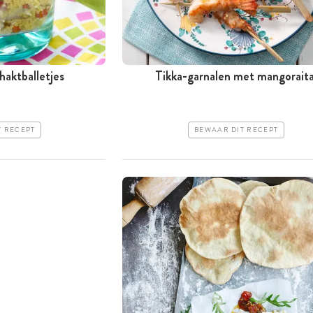
haktballetjes
Tikka-garnalen met mangorait
T RECEPT
BEWAAR DIT RECEPT