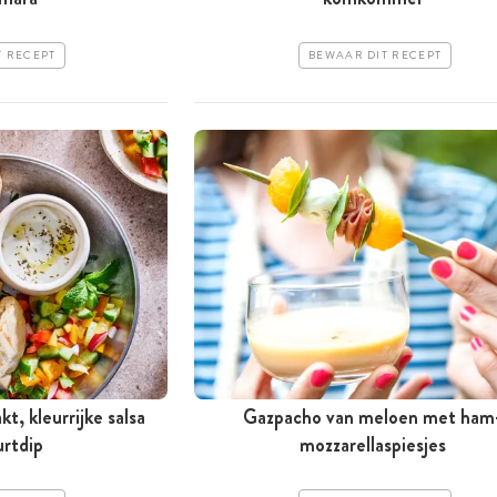
T RECEPT
BEWAAR DIT RECEPT
t, kleurrijke salsa
Gazpacho van meloen met ham
urtdip
mozzarellaspiesjes