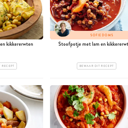
SOFIE DOMS
 en kikkererwten
Stoofpotje met lam en kikkererw
T RECEPT
BEWAAR DIT RECEPT