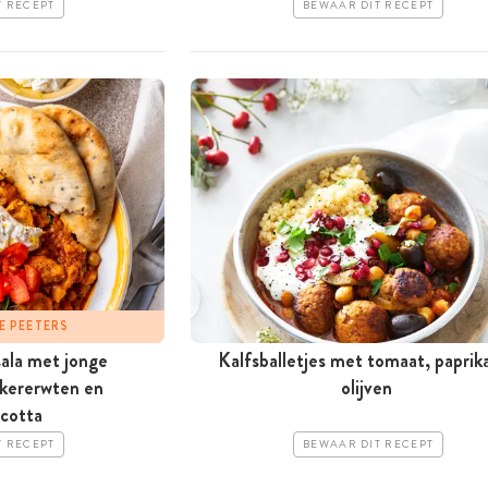
T RECEPT
BEWAAR DIT RECEPT
E PEETERS
sala met jonge
Kalfsballetjes met tomaat, paprik
kkererwten en
olijven
icotta
T RECEPT
BEWAAR DIT RECEPT