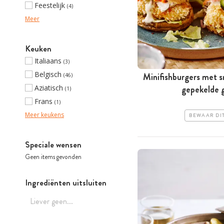
Feestelijk
(4)
Meer
Keuken
Italiaans
(3)
Belgisch
Minifishburgers met sn
(46)
Aziatisch
gepekelde 
(1)
Frans
(1)
Meer keukens
BEWAAR DI
Speciale wensen
Geen items gevonden
Ingrediënten uitsluiten