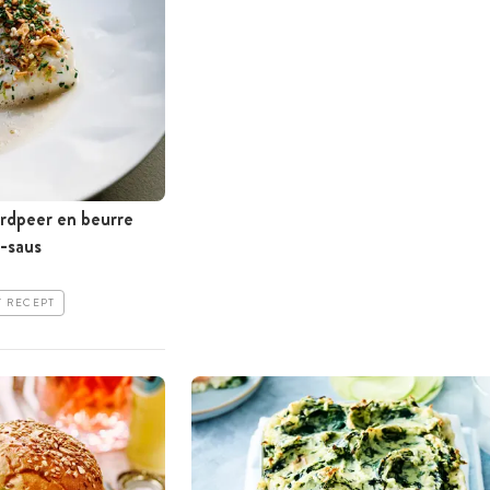
ardpeer en beurre
e-saus
T RECEPT