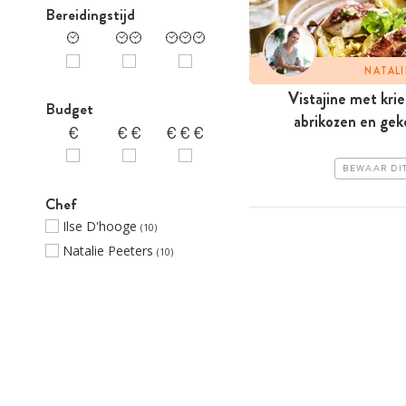
Bereidingstijd
NATALI
Vistajine met krie
Budget
abrikozen en geko
BEWAAR DI
Chef
Ilse D'hooge
(10)
Natalie Peeters
(10)