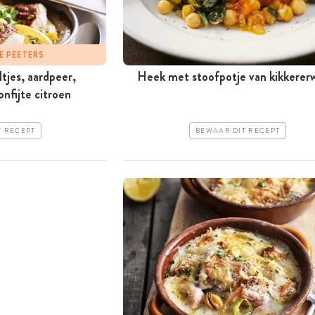
E PEETERS
ltjes, aardpeer,
Heek met stoofpotje van kikkerer
nfijte citroen
T RECEPT
BEWAAR DIT RECEPT