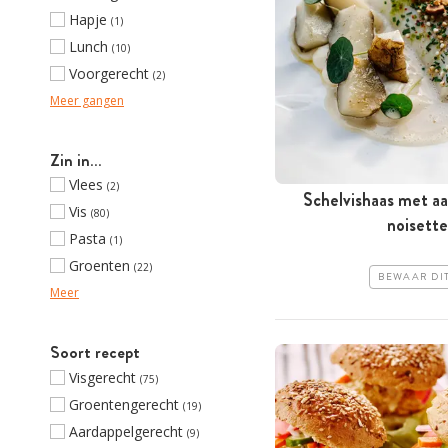
Hapje
(1)
Lunch
(10)
Voorgerecht
(2)
Meer gangen
Zin in…
Vlees
(2)
Schelvishaas met a
Vis
(80)
noisett
Pasta
(1)
Groenten
(22)
BEWAAR DI
Meer
Soort recept
Visgerecht
(75)
Groentengerecht
(19)
Aardappelgerecht
(9)