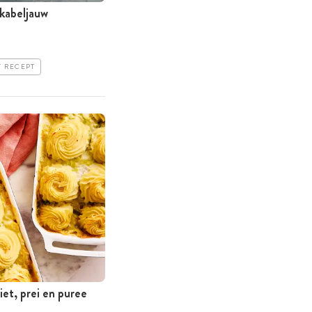
 kabeljauw
T RECEPT
et, prei en puree