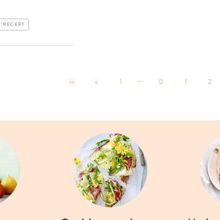
T RECEPT
...
<<
<
1
0
1
2