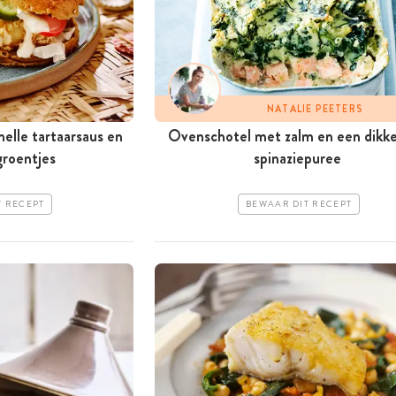
NATALIE PEETERS
elle tartaar­saus en
Ovenschotel met zalm en een dikke
groentjes
spinaziepuree
T RECEPT
BEWAAR DIT RECEPT