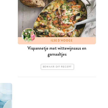
ILSE D'HOOGE
Vispannetje met wittewijnsaus en
garnaaltjes
BEWAAR DIT RECEPT