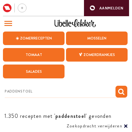
AANMELDEN
BEZOEK ONZE ANDERE WEBSITES
☀️ ZOMERRECEPTEN
MOSSELEN
RECEPTEN
TOMAAT
🍹 ZOMERDRANKJES
WEEKMENU
SALADES
CHAT MET MAIA
INSPIRATIE
MIJN BEWAARDE RECEPTEN
1.350 recepten met '
paddenstoel
' gevonden
Zoekopdracht verwijderen