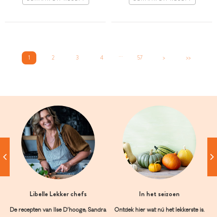
...
1
2
3
4
57
>
>>
Libelle Lekker chefs
In het seizoen
De recepten van Ilse D’hooge, Sandra
Ontdek hier wat nú het lekkerste is.