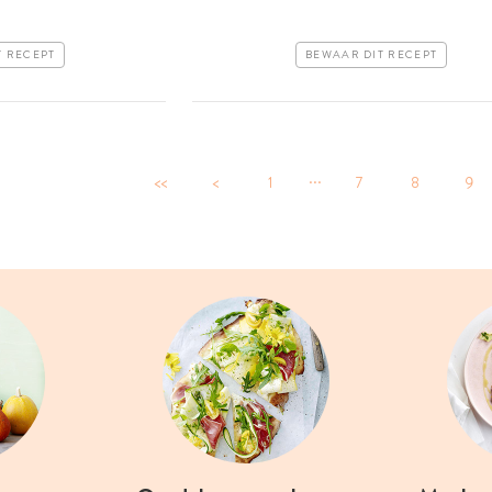
T RECEPT
BEWAAR DIT RECEPT
...
<<
<
1
7
8
9