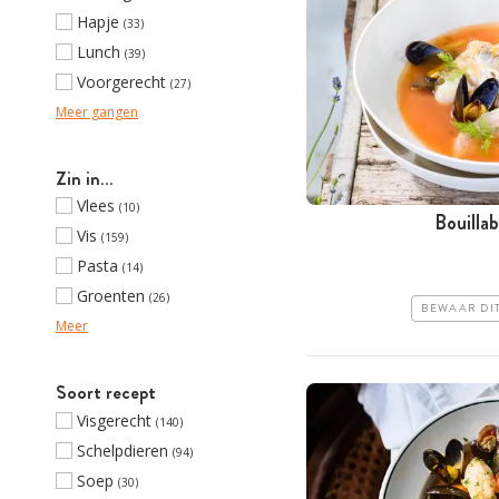
Hapje
(33)
Lunch
(39)
Voorgerecht
(27)
Meer gangen
Zin in…
Vlees
(10)
Bouillab
Vis
(159)
Pasta
(14)
Groenten
(26)
BEWAAR DI
Meer
Soort recept
Visgerecht
(140)
Schelpdieren
(94)
Soep
(30)