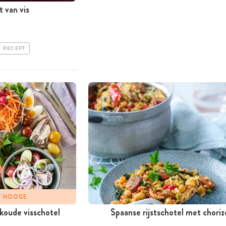
 van vis
T RECEPT
 D'HOOGE
 koude visschotel
Spaanse rijstschotel met choriz