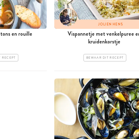
JOLIEN HENS
ons en rouille
Vispannetje met venkelpuree e
kruidenkorstje
T RECEPT
BEWAAR DIT RECEPT