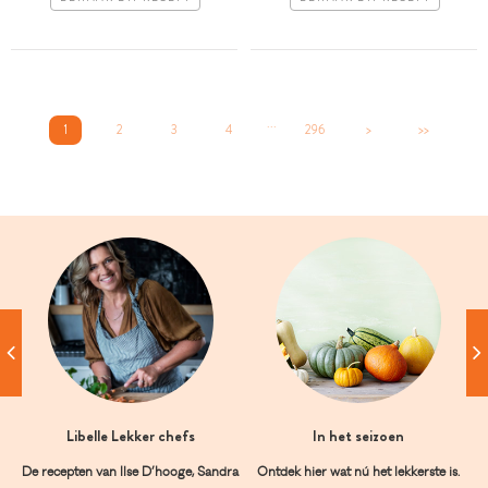
...
1
2
3
4
296
>
>>
Libelle Lekker chefs
In het seizoen
De recepten van Ilse D’hooge, Sandra
Ontdek hier wat nú het lekkerste is.