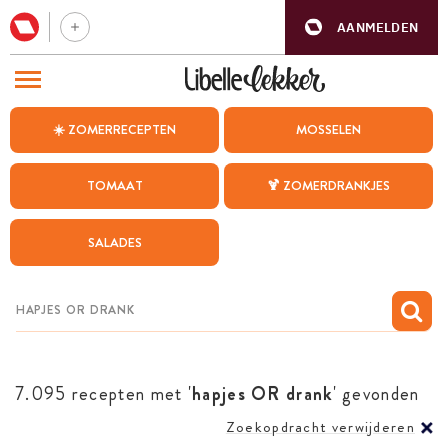
AANMELDEN
BEZOEK ONZE ANDERE WEBSITES
☀️ ZOMERRECEPTEN
MOSSELEN
RECEPTEN
TOMAAT
🍹 ZOMERDRANKJES
WEEKMENU
SALADES
CHAT MET MAIA
INSPIRATIE
MIJN BEWAARDE RECEPTEN
7.095 recepten met '
hapjes OR drank
' gevonden
Zoekopdracht verwijderen