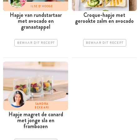
ILSE D'HOOGE
Hapje van rundstartaar
Croque-hapje met
met avocado en
gerookte zalm en avocado
granaatappel
BEWAAR DIT RECEPT
BEWAAR DIT RECEPT
SANDRA
BEKKARI
Hapje magret de canard
met jonge sla en
frambozen