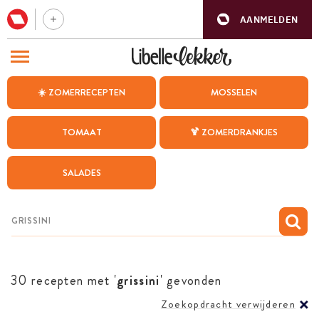
AANMELDEN
BEZOEK ONZE ANDERE WEBSITES
☀️ ZOMERRECEPTEN
MOSSELEN
RECEPTEN
TOMAAT
🍹 ZOMERDRANKJES
WEEKMENU
SALADES
CHAT MET MAIA
INSPIRATIE
MIJN BEWAARDE RECEPTEN
30 recepten met '
grissini
' gevonden
Zoekopdracht verwijderen