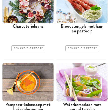
Charcuteriekrans
Broodstengels met ham
en pestodip
BEWAAR DIT RECEPT
BEWAAR DIT RECEPT
Pompoen-kokossoep met
Waterkerssalade met
heksenbezempje
gerookte zalm