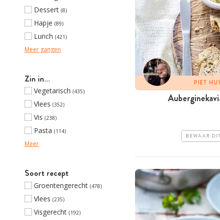
Dessert
(8)
Hapje
(89)
Lunch
(421)
Meer gangen
Zin in…
PIET H
Vegetarisch
(435)
Auberginekavi
Vlees
(352)
Vis
(238)
Pasta
(114)
BEWAAR DI
Meer
Soort recept
Groentengerecht
(478)
Vlees
(235)
Visgerecht
(192)