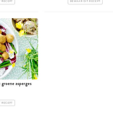
T RECEPT
BEWAAR DIT RECEPT
t groene asperges
T RECEPT