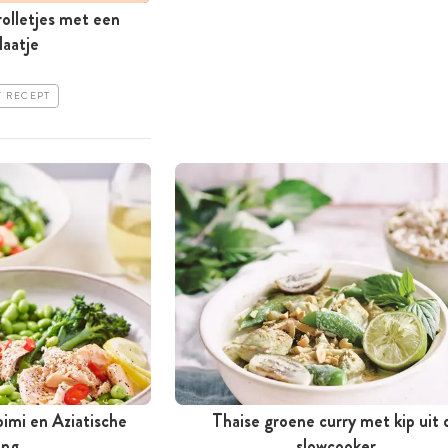
rolletjes met een
laatje
T RECEPT
bimi en Aziatische
Thaise groene curry met kip uit 
ing
slowcooker