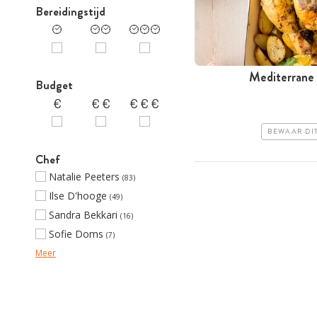
Bereidingstijd
Mediterrane 
Budget
BEWAAR DI
Chef
Natalie Peeters
(83)
Ilse D'hooge
(49)
Sandra Bekkari
(16)
Sofie Doms
(7)
Meer