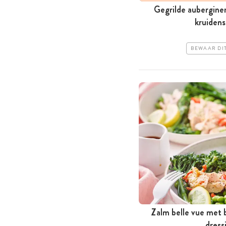
Gegrilde aubergine
kruidens
BEWAAR DI
Zalm belle vue met 
dress