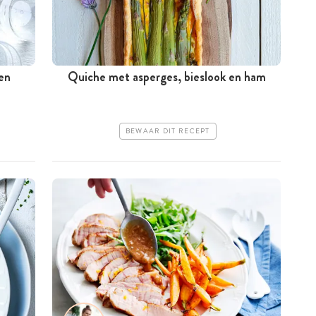
en
Quiche met asperges, bieslook en ham
BEWAAR DIT RECEPT