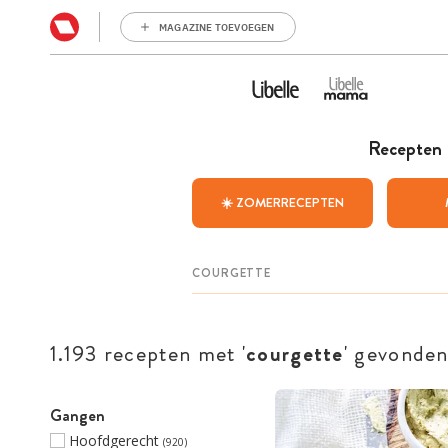
MAGAZINE TOEVOEGEN
Recepten
☀️ ZOMERRECEPTEN
1.193 recepten met '
courgette
' gevonde
Gangen
Hoofdgerecht
(920)