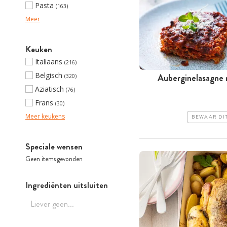
Pasta
(163)
Meer
Keuken
Italiaans
(216)
Belgisch
Auberginelasagne 
(320)
Aziatisch
(76)
Frans
(30)
Meer keukens
BEWAAR DI
Speciale wensen
Geen items gevonden
Ingrediënten uitsluiten