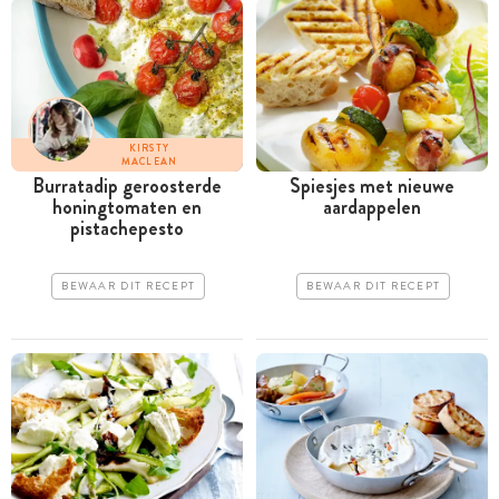
KIRSTY
MACLEAN
Burratadip geroosterde
Spiesjes met nieuwe
honingtomaten en
aardappelen
pistachepesto
BEWAAR DIT RECEPT
BEWAAR DIT RECEPT