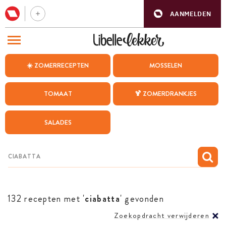
AANMELDEN
BEZOEK ONZE ANDERE WEBSITES
☀️ ZOMERRECEPTEN
MOSSELEN
RECEPTEN
TOMAAT
🍹 ZOMERDRANKJES
WEEKMENU
SALADES
CHAT MET MAIA
INSPIRATIE
MIJN BEWAARDE RECEPTEN
132 recepten met '
ciabatta
' gevonden
Zoekopdracht verwijderen