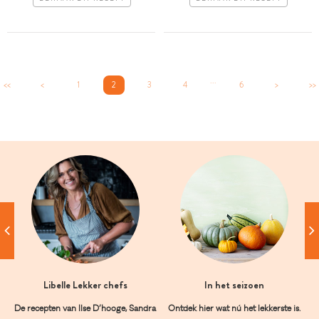
...
<<
<
1
2
3
4
6
>
>>
Libelle Lekker chefs
In het seizoen
De recepten van Ilse D’hooge, Sandra
Ontdek hier wat nú het lekkerste is.