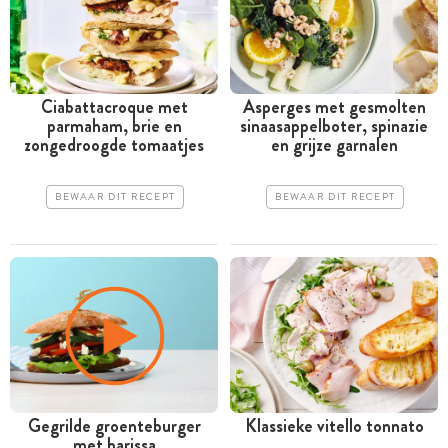
Ciabattacroque met
Asperges met gesmolten
parmaham, brie en
sinaasappelboter, spinazie
zongedroogde tomaatjes
en grijze garnalen
BEWAAR DIT RECEPT
BEWAAR DIT RECEPT
Gegrilde groenteburger
Klassieke vitello tonnato
met harissa