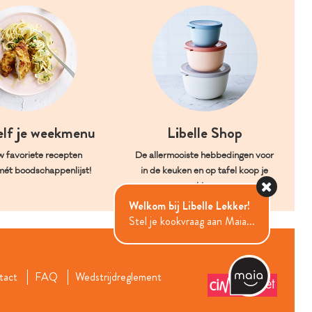
elf je weekmenu
Libelle Shop
w favoriete recepten
De allermooiste hebbedingen voor
mét boodschappenlijst!
in de keuken en op tafel koop je
hier.
Welkom bij Libelle Lekker!
Stel je kookvraag aan Maia...
tact
FAQ
Wedstrijdreglement