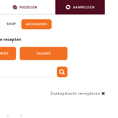
PUZZELEN
AANMELDEN
SHOP
ABONNEREN
e recepten
NKJES
SALADES
Zoekopdracht verwijderen
8
9