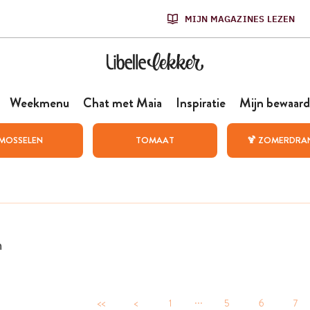
MIJN MAGAZINES LEZEN
Weekmenu
Chat met Maia
Inspiratie
Mijn bewaard
MOSSELEN
TOMAAT
🍹 ZOMERDRA
n
...
<<
<
1
5
6
7