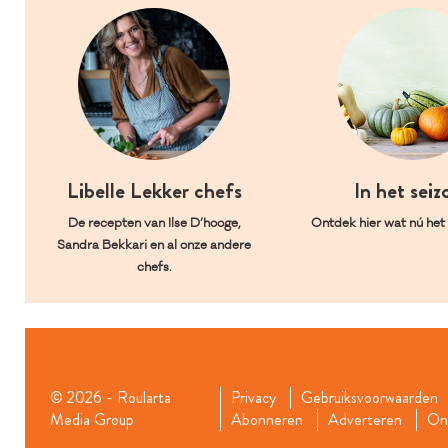
Libelle Lekker chefs
In het seiz
De recepten van Ilse D’hooge,
Ontdek hier wat nú het l
Sandra Bekkari en al onze andere
chefs.
© 2026 - Roularta
Privacy
Gebruiksvoorwaarden
Media Group
Abonneren
Adverteren
Onz