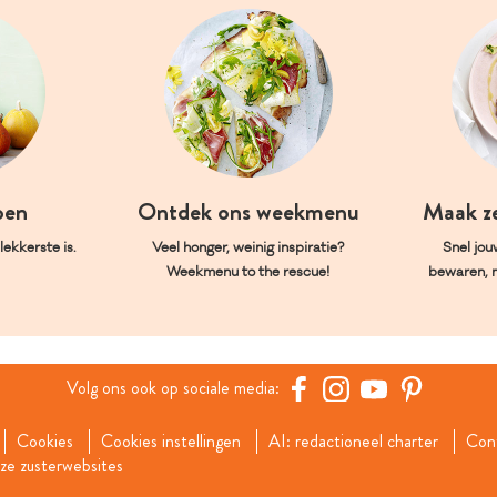
oen
Ontdek ons weekmenu
Maak z
ekkerste is.
Veel honger, weinig inspiratie?
Snel jou
Weekmenu to the rescue!
bewaren, 
Volg ons ook op sociale media:
Cookies
Cookies instellingen
AI: redactioneel charter
Con
e zusterwebsites