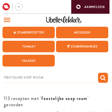
AANMELDEN
BEZOEK ONZE ANDERE WEBSITES
☀️ ZOMERRECEPTEN
MOSSELEN
RECEPTEN
TOMAAT
🍹 ZOMERDRANKJES
WEEKMENU
SALADES
CHAT MET MAIA
INSPIRATIE
MIJN BEWAARDE RECEPTEN
113 recepten met '
feestelijke soep room
'
gevonden