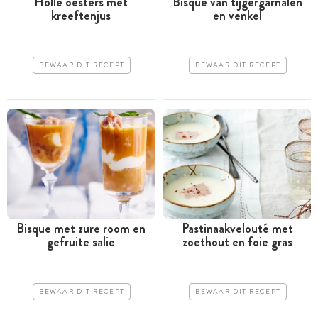
Holle oesters met
Bisque van tijgergarnalen
kreeftenjus
en venkel
BEWAAR DIT RECEPT
BEWAAR DIT RECEPT
Bisque met zure room en
Pastinaakvelouté met
gefruite salie
zoethout en foie gras
BEWAAR DIT RECEPT
BEWAAR DIT RECEPT