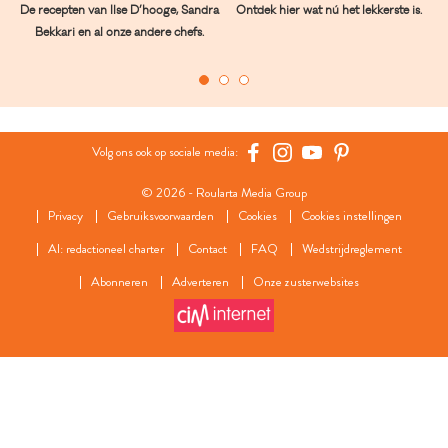
De recepten van Ilse D’hooge, Sandra
Ontdek hier wat nú het lekkerste is.
Bekkari en al onze andere chefs.
Volg ons ook op sociale media:
© 2026 - Roularta Media Group
Privacy
Gebruiksvoorwaarden
Cookies
Cookies instellingen
AI: redactioneel charter
Contact
FAQ
Wedstrijdreglement
Abonneren
Adverteren
Onze zusterwebsites