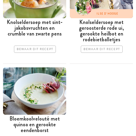
ILSE D'HOOGE
Knolseldersoep met sint-
Knolseldersoep met
jakobsvruchten en
geroosterde rode ui,
crumble van zwarte pens
gerookte heilbot en
rodebietballetjes
BEWAAR DIT RECEPT
BEWAAR DIT RECEPT
Bloemkoolvelouté met
quinoa en gerookte
eendenborst