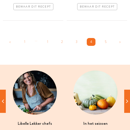
BEWAAR DIT RECEPT
BEWAAR DIT RECEPT
...
<
1
1
2
3
4
5
>
Libelle Lekker chefs
In het seizoen