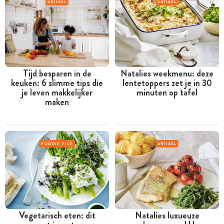
ARTIKEL
ARTIKEL
Tijd besparen in de
Natalies weekmenu: deze
keuken: 6 slimme tips die
lentetoppers zet je in 30
je leven makkelijker
minuten op tafel
maken
FOODIE FILE
ARTIKEL
Vegetarisch eten: dit
Natalies luxueuze