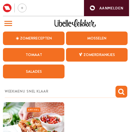
AANMELDEN
BEZOEK ONZE ANDERE WEBSITES
☀️ ZOMERRECEPTEN
MOSSELEN
RECEPTEN
TOMAAT
🍹 ZOMERDRANKJES
WEEKMENU
SALADES
CHAT MET MAIA
INSPIRATIE
MIJN BEWAARDE RECEPTEN
ARTIKEL