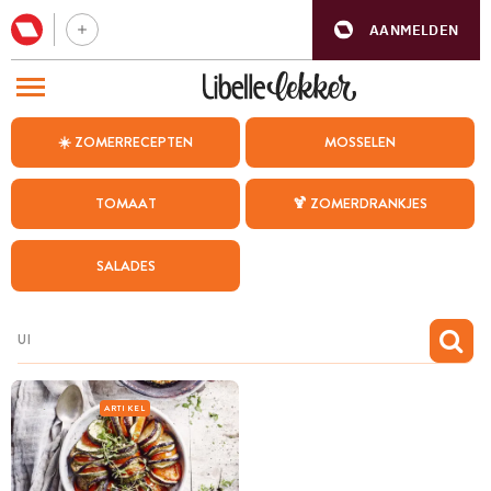
AANMELDEN
BEZOEK ONZE ANDERE WEBSITES
☀️ ZOMERRECEPTEN
MOSSELEN
RECEPTEN
TOMAAT
🍹 ZOMERDRANKJES
WEEKMENU
SALADES
CHAT MET MAIA
INSPIRATIE
MIJN BEWAARDE RECEPTEN
ARTIKEL