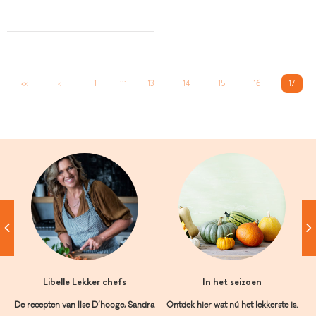
...
<<
<
1
13
14
15
16
17
Libelle Lekker chefs
In het seizoen
De recepten van Ilse D’hooge, Sandra
Ontdek hier wat nú het lekkerste is.