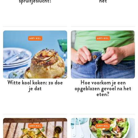
spruitjeslucht?
het
ARTIKEL
ARTIKEL
Witte kool koken: zo doe
Hoe voorkom je een
je dat
opgeblazen gevoel na het
eten?
ARTIKEL
ARTIKEL