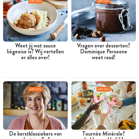
ARTIKEL
ARTIKEL
Weet jij wat sauce
Vragen over desserten?
liégeoise is? Wij vertellen
Dominique Persoone
er alles over!
weet raad!
ARTIKEL
ARTIKEL
De kerstklassiekers van
Tournée Minérale?