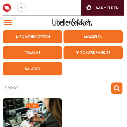
AANMELDEN
BEZOEK ONZE ANDERE WEBSITES
☀️ ZOMERRECEPTEN
MOSSELEN
RECEPTEN
TOMAAT
🍹 ZOMERDRANKJES
WEEKMENU
SALADES
CHAT MET MAIA
INSPIRATIE
MIJN BEWAARDE RECEPTEN
ARTIKEL