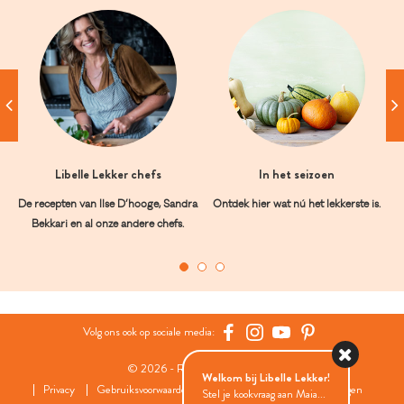
Libelle Lekker chefs
In het seizoen
De recepten van Ilse D’hooge, Sandra
Ontdek hier wat nú het lekkerste is.
Bekkari en al onze andere chefs.
Volg ons ook op sociale media:
© 2026 - Roularta Media Group
Welkom bij Libelle Lekker!
Privacy
Gebruiksvoorwaarden
Cookies
Cookies instellingen
Stel je kookvraag aan Maia...