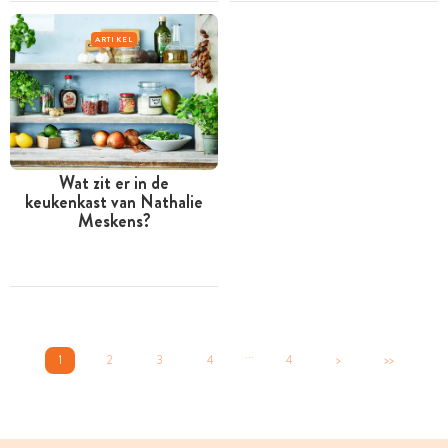
ARTIKEL
Wat zit er in de
keukenkast van Nathalie
Meskens?
...
1
2
3
4
4
>
>>