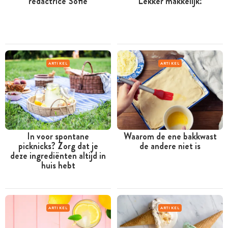
redactrice Sofie
Lekker makkelijk!
ARTIKEL
ARTIKEL
In voor spontane
Waarom de ene bakkwast
picknicks? Zorg dat je
de andere niet is
deze ingrediënten altijd in
huis hebt
ARTIKEL
ARTIKEL