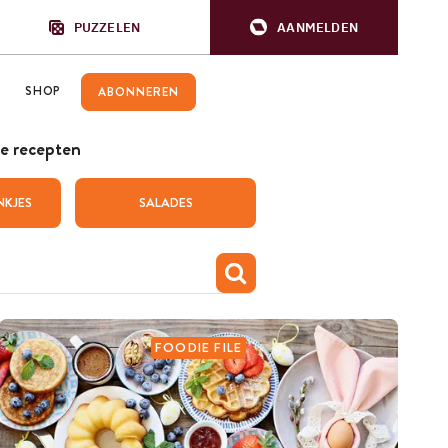
PUZZELEN
AANMELDEN
SHOP
ABONNEREN
e recepten
NKJES
SALADES
FOODIE FILE