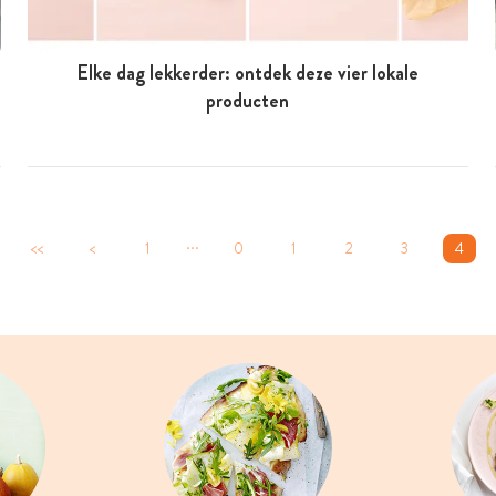
Elke dag lekkerder: ontdek deze vier lokale
producten
...
<<
<
1
0
1
2
3
4