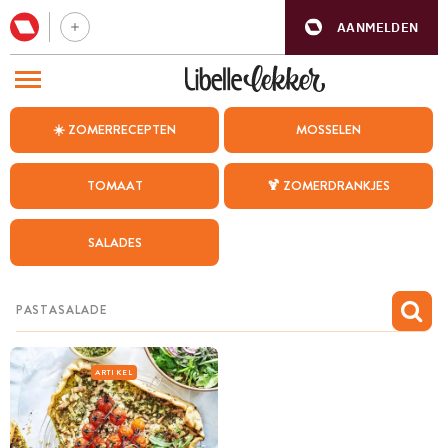
AANMELDEN
BEZOEK ONZE ANDERE WEBSITES
☀️ ZOMERRECEPTEN
MOSSELEN
RECEPTEN
TOMAAT
🍹 ZOMERDRANKJES
WEEKMENU
SALADES
CHAT MET MAIA
INSPIRATIE
MIJN BEWAARDE RECEPTEN
ARTIKEL