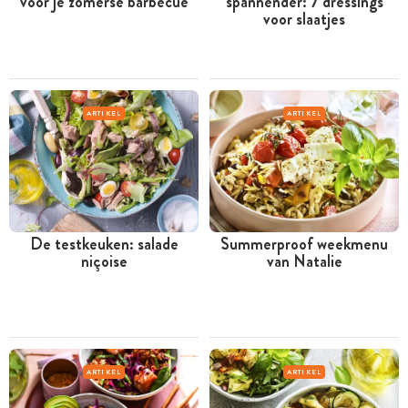
voor je zomerse barbecue
spannender: 7 dressings
voor slaatjes
ARTIKEL
ARTIKEL
De testkeuken: salade
Summerproof weekmenu
niçoise
van Natalie
ARTIKEL
ARTIKEL