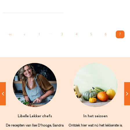
...
<<
<
1
3
4
5
6
7
Libelle Lekker chefs
In het seizoen
De recepten van Ilse D’hooge, Sandra
Ontdek hier wat nú het lekkerste is.