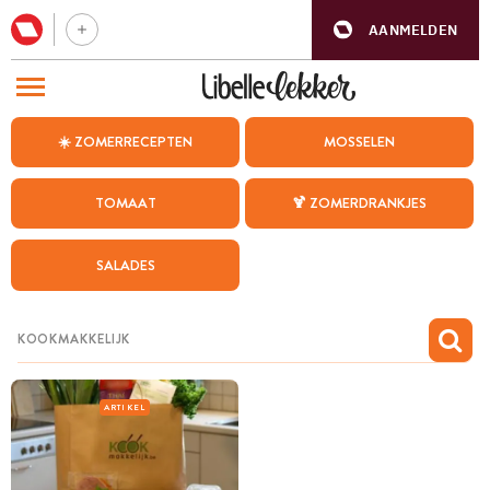
AANMELDEN
BEZOEK ONZE ANDERE WEBSITES
☀️ ZOMERRECEPTEN
MOSSELEN
RECEPTEN
TOMAAT
🍹 ZOMERDRANKJES
WEEKMENU
SALADES
CHAT MET MAIA
INSPIRATIE
MIJN BEWAARDE RECEPTEN
ARTIKEL