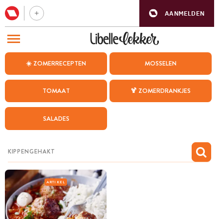
AANMELDEN
BEZOEK ONZE ANDERE WEBSITES
☀️ ZOMERRECEPTEN
MOSSELEN
RECEPTEN
TOMAAT
🍹 ZOMERDRANKJES
WEEKMENU
SALADES
CHAT MET MAIA
INSPIRATIE
MIJN BEWAARDE RECEPTEN
ARTIKEL