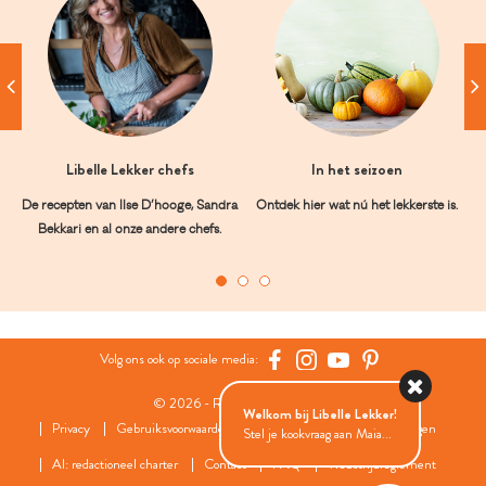
Libelle Lekker chefs
In het seizoen
De recepten van Ilse D’hooge, Sandra
Ontdek hier wat nú het lekkerste is.
Bekkari en al onze andere chefs.
Volg ons ook op sociale media:
© 2026 - Roularta Media Group
Welkom bij Libelle Lekker!
Privacy
Gebruiksvoorwaarden
Cookies
Cookies instellingen
Stel je kookvraag aan Maia...
AI: redactioneel charter
Contact
FAQ
Wedstrijdreglement