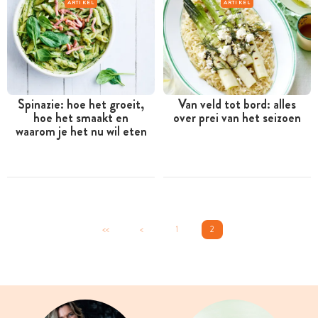
ARTIKEL
ARTIKEL
Spinazie: hoe het groeit,
Van veld tot bord: alles
hoe het smaakt en
over prei van het seizoen
waarom je het nu wil eten
<<
<
1
2