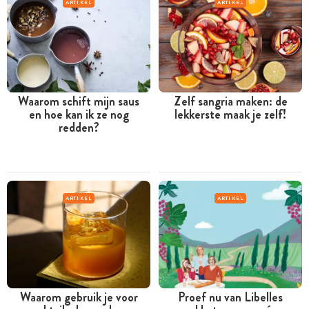
ARTIKEL
ARTIKEL
Waarom schift mijn saus
Zelf sangria maken: de
en hoe kan ik ze nog
lekkerste maak je zelf!
redden?
ARTIKEL
ARTIKEL
Waarom gebruik je voor
Proef nu van Libelles