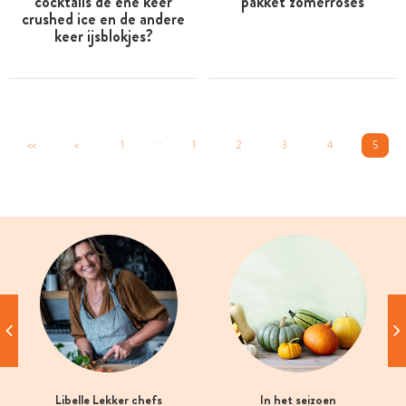
cocktails de ene keer
pakket zomerrosés
crushed ice en de andere
keer ijsblokjes?
...
<<
<
1
1
2
3
4
5
Libelle Lekker chefs
In het seizoen