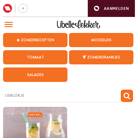
AANMELDEN
BEZOEK ONZE ANDERE WEBSITES
☀️ ZOMERRECEPTEN
MOSSELEN
RECEPTEN
TOMAAT
🍹 ZOMERDRANKJES
WEEKMENU
SALADES
CHAT MET MAIA
INSPIRATIE
MIJN BEWAARDE RECEPTEN
ARTIKEL