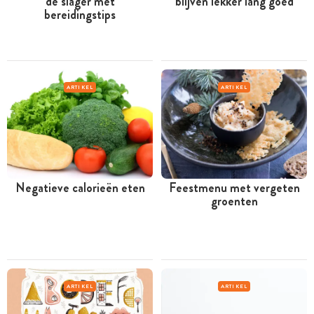
de slager mét
blijven lekker lang goed
bereidingstips
ARTIKEL
ARTIKEL
Negatieve calorieën eten
Feestmenu met vergeten
groenten
ARTIKEL
ARTIKEL