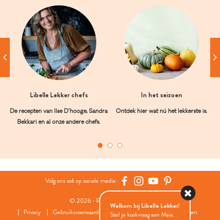
Libelle Lekker chefs
In het seizoen
De recepten van Ilse D’hooge, Sandra
Ontdek hier wat nú het lekkerste is.
Bekkari en al onze andere chefs.
Volg ons ook op sociale media:
© 2026 - Roularta Media Group
Welkom bij Libelle Lekker!
Privacy
Gebruiksvoorwaarden
Cookies
Cookies instellingen
Stel je kookvraag aan Maia...