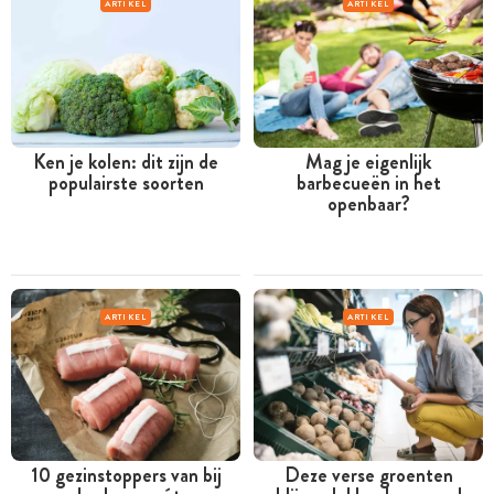
ARTIKEL
ARTIKEL
Ken je kolen: dit zijn de
Mag je eigenlijk
populairste soorten
barbecueën in het
openbaar?
ARTIKEL
ARTIKEL
10 gezinstoppers van bij
Deze verse groenten