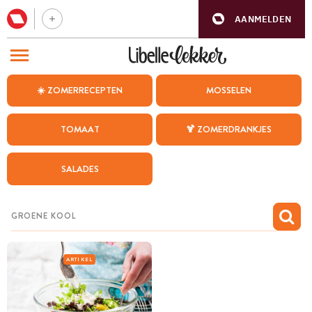
AANMELDEN
BEZOEK ONZE ANDERE WEBSITES
☀️ ZOMERRECEPTEN
MOSSELEN
RECEPTEN
TOMAAT
🍹 ZOMERDRANKJES
WEEKMENU
SALADES
CHAT MET MAIA
INSPIRATIE
MIJN BEWAARDE RECEPTEN
ARTIKEL