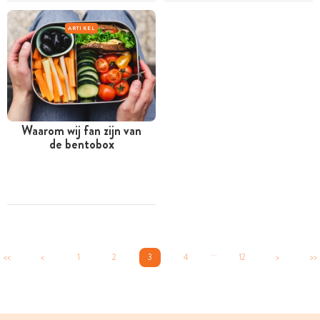
ARTIKEL
Waarom wij fan zijn van
de bentobox
...
<<
<
1
2
3
4
12
>
>>