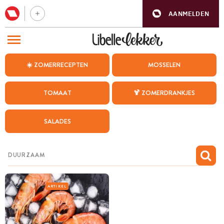
AANMELDEN
BEZOEK ONZE ANDERE WEBSITES
☀️ ZOMERRECEPTEN
MOSSELEN
RECEPTEN
TOMAAT
🍹 ZOMERDRANKJES
WEEKMENU
SALADES
CHAT MET MAIA
INSPIRATIE
MIJN BEWAARDE RECEPTEN
ARTIKEL