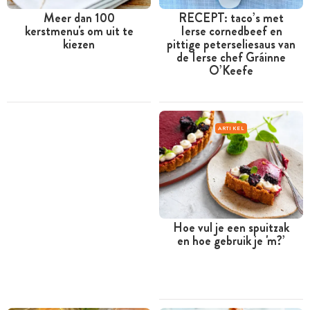
Meer dan 100
RECEPT: taco’s met
kerstmenu's om uit te
Ierse cornedbeef en
kiezen
pittige peterseliesaus van
de Ierse chef Gráinne
O’Keefe
ARTIKEL
Hoe vul je een spuitzak
en hoe gebruik je 'm?’