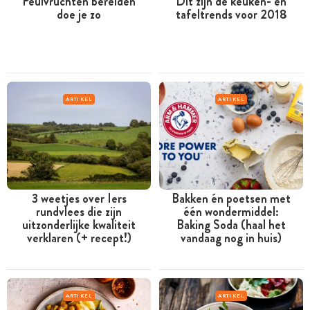
Peulvruchten bereiden
Dit zijn de keuken- en
doe je zo
tafeltrends voor 2018
ARTIKEL
ARTIKEL
3 weetjes over Iers
Bakken én poetsen met
rundvlees die zijn
één wondermiddel:
uitzonderlijke kwaliteit
Baking Soda (haal het
verklaren (+ recept!)
vandaag nog in huis)
ARTIKEL
ARTIKEL