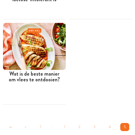
ARTIKEL
Wat is de beste manier
om vlees te ontdooien?
...
<<
<
1
1
2
3
4
5