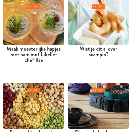
ARTIKEL
ARTIKEL
Maak meesterlijke hapjes
Wist je dit al over
met ham met Libelle-
scampi's?
chef Ilse
ARTIKEL
ARTIKEL