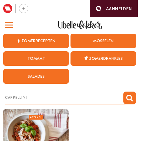
AANMELDEN
BEZOEK ONZE ANDERE WEBSITES
☀️ ZOMERRECEPTEN
MOSSELEN
RECEPTEN
TOMAAT
🍹 ZOMERDRANKJES
WEEKMENU
SALADES
CHAT MET MAIA
INSPIRATIE
MIJN BEWAARDE RECEPTEN
ARTIKEL