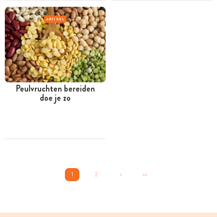
ARTIKEL
Peulvruchten bereiden
doe je zo
1
2
>
>>