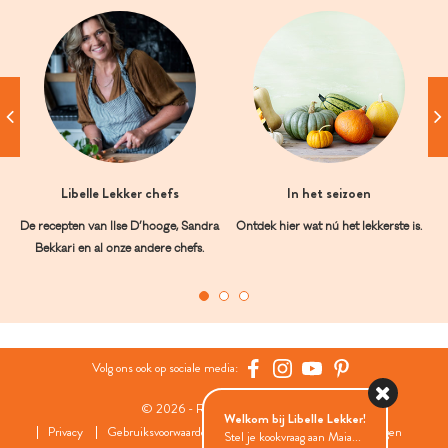
Libelle Lekker chefs
In het seizoen
De recepten van Ilse D’hooge, Sandra
Ontdek hier wat nú het lekkerste is.
Bekkari en al onze andere chefs.
Volg ons ook op sociale media:
© 2026 - Roularta Media Group
Welkom bij Libelle Lekker!
Privacy
Gebruiksvoorwaarden
Cookies
Cookies instellingen
Stel je kookvraag aan Maia...