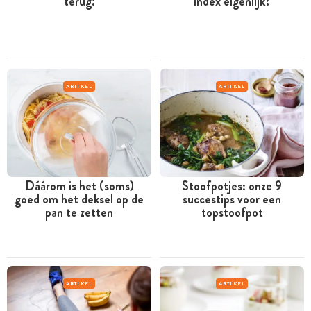
terug!
index eigenlijk?
ARTIKEL
ARTIKEL
Dáárom is het (soms)
Stoofpotjes: onze 9
goed om het deksel op de
succestips voor een
pan te zetten
topstoofpot
ARTIKEL
ARTIKEL