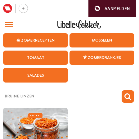
AANMELDEN
BEZOEK ONZE ANDERE WEBSITES
☀️ ZOMERRECEPTEN
MOSSELEN
RECEPTEN
TOMAAT
🍹 ZOMERDRANKJES
WEEKMENU
SALADES
CHAT MET MAIA
INSPIRATIE
MIJN BEWAARDE RECEPTEN
ARTIKEL