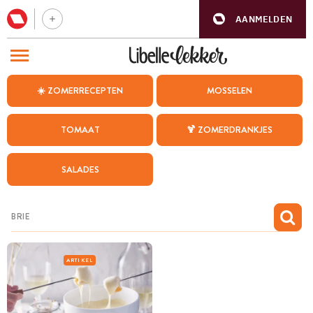
AANMELDEN
BEZOEK ONZE ANDERE WEBSITES
☀️ ZOMERRECEPTEN
MOSSELEN
RECEPTEN
TOMAAT
🍹 ZOMERDRANKJES
WEEKMENU
SALADES
CHAT MET MAIA
INSPIRATIE
MIJN BEWAARDE RECEPTEN
ARTIKEL