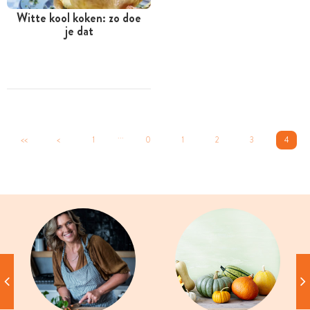
Witte kool koken: zo doe
je dat
...
<<
<
1
0
1
2
3
4