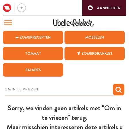
AANMELDEN
BEZOEK ONZE ANDERE WEBSITES
☀️ ZOMERRECEPTEN
MOSSELEN
RECEPTEN
TOMAAT
🍹 ZOMERDRANKJES
WEEKMENU
SALADES
CHAT MET MAIA
INSPIRATIE
MIJN BEWAARDE RECEPTEN
Sorry, we vinden geen artikels met "Om in
te vriezen" terug.
Maar misschien interesseren deze artikels u