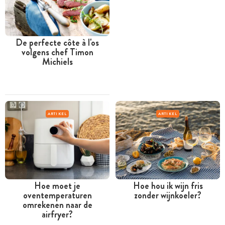
De perfecte côte à l'os
volgens chef Timon
Michiels
ARTIKEL
ARTIKEL
Hoe moet je
Hoe hou ik wijn fris
oventemperaturen
zonder wijnkoeler?
omrekenen naar de
airfryer?