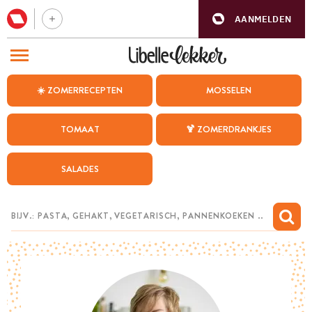
AANMELDEN
BEZOEK ONZE ANDERE WEBSITES
☀️ ZOMERRECEPTEN
MOSSELEN
RECEPTEN
TOMAAT
🍹 ZOMERDRANKJES
WEEKMENU
SALADES
CHAT MET MAIA
INSPIRATIE
MIJN BEWAARDE RECEPTEN