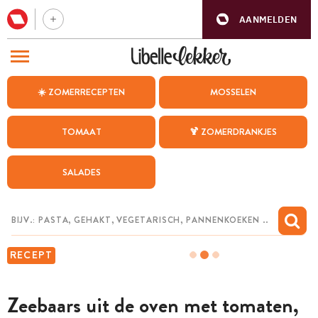
AANMELDEN
BEZOEK ONZE ANDERE WEBSITES
☀️ ZOMERRECEPTEN
MOSSELEN
RECEPTEN
TOMAAT
🍹 ZOMERDRANKJES
WEEKMENU
SALADES
CHAT MET MAIA
INSPIRATIE
MIJN BEWAARDE RECEPTEN
RECEPT
Zeebaars uit de oven met tomaten,