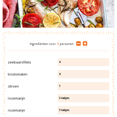
Ingrediënten
voor
4
personen
zeebaarsfilets
4
trostomaten
4
citroen
1
rozemarijn
3
takjes
rozemarijn
3
takjes