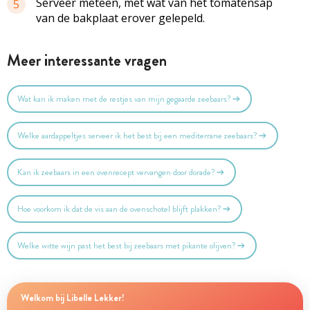
Serveer meteen, met wat van het tomatensap
5
van de bakplaat erover gelepeld.
Meer interessante vragen
Wat kan ik maken met de restjes van mijn gegaarde zeebaars?
Welke aardappeltjes serveer ik het best bij een mediterrane zeebaars?
Kan ik zeebaars in een ovenrecept vervangen door dorade?
Hoe voorkom ik dat de vis aan de ovenschotel blijft plakken?
Welke witte wijn past het best bij zeebaars met pikante olijven?
Welkom bij Libelle Lekker!