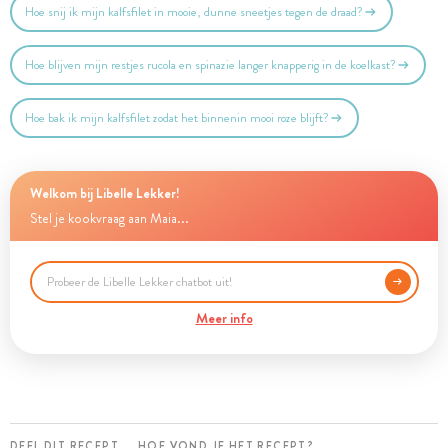
Hoe snij ik mijn kalfsfilet in mooie, dunne sneetjes tegen de draad?
Hoe blijven mijn restjes rucola en spinazie langer knapperig in de koelkast?
Hoe bak ik mijn kalfsfilet zodat het binnenin mooi roze blijft?
Welkom bij Libelle Lekker!
Stel je kookvraag aan Maia...
Meer info
DEEL DIT RECEPT
HOE VOND JE HET RECEPT?