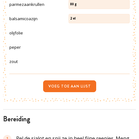
parmezaankrullen
80
g
balsamicoazijn
2
el
olijfolie
peper
zout
VOEG TOE AAN LIJST
bereiding
Pel de sjalot en snij ze in heel fijne reepjes. Meng
1