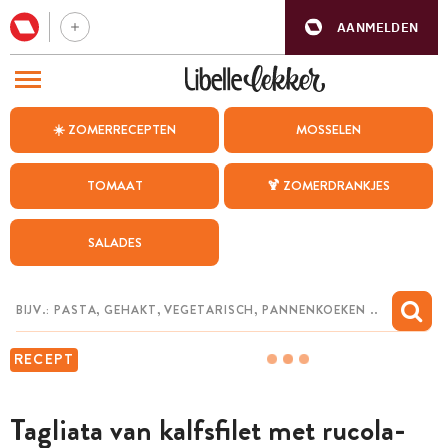
AANMELDEN
BEZOEK ONZE ANDERE WEBSITES
☀️ ZOMERRECEPTEN
MOSSELEN
RECEPTEN
TOMAAT
🍹 ZOMERDRANKJES
WEEKMENU
SALADES
CHAT MET MAIA
INSPIRATIE
MIJN BEWAARDE RECEPTEN
RECEPT
Tagliata van kalfsfilet met rucola-