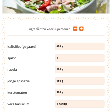
Ingrediënten
voor
4
personen
kalfsfilet (gegaard)
600
g
sjalot
1
rucola
100
g
jonge spinazie
150
g
kerstomaten
300
g
vers basilicum
1
handje