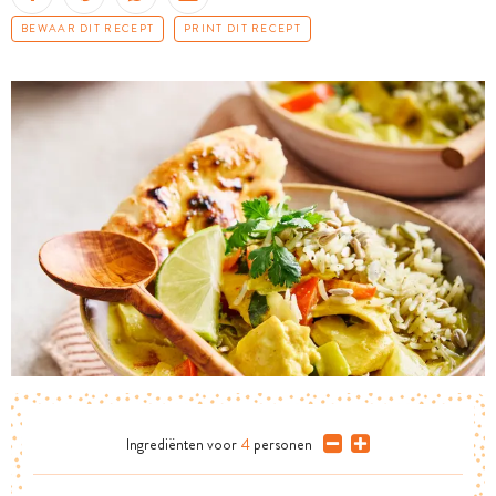
BEWAAR DIT RECEPT
PRINT DIT RECEPT
Ingrediënten
voor
4
personen