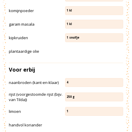
komijnpoeder
1
kl
garam masala
1
kl
kipkruiden
1
snuifje
plantaardige olie
Voor erbij
naanbroden (kant-en-klaar)
4
rijst (voorgestoomde rijst (bijv.
250
g
van Tilda))
limoen
1
handvol koriander