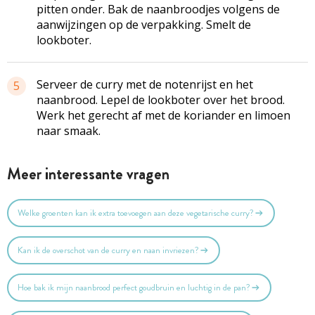
pitten onder. Bak de naanbroodjes volgens de
aanwijzingen op de verpakking. Smelt de
lookboter.
Serveer de curry met de notenrijst en het
5
naanbrood. Lepel de lookboter over het brood.
Werk het gerecht af met de koriander en limoen
naar smaak.
Meer interessante vragen
Welke groenten kan ik extra toevoegen aan deze vegetarische curry?
Kan ik de overschot van de curry en naan invriezen?
Hoe bak ik mijn naanbrood perfect goudbruin en luchtig in de pan?