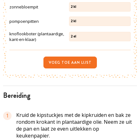
zonnebloempit
2
kl
pompoenpitten
2
kl
knoflookboter (plantaardige,
2
el
kant-en-klaar)
VOEG TOE AAN LIJST
bereiding
Kruid de kipstuckjes met de kipkruiden en bak ze
1
rondom krokant in plantaardige olie. Neem ze uit
de pan en laat ze even uitlekken op
keukenpapier.