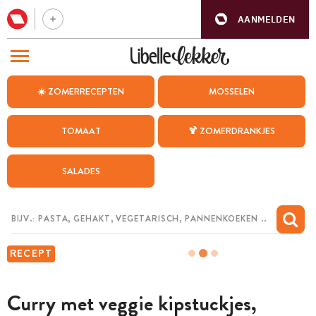
AANMELDEN
BEZOEK ONZE ANDERE WEBSITES
☀️ ZOMERRECEPTEN
MOSSELEN
RECEPTEN
TOMAAT
🍹 ZOMERDRANKJES
WEEKMENU
SALADES
CHAT MET MAIA
INSPIRATIE
MIJN BEWAARDE RECEPTEN
RECEPT
Curry met veggie kipstuckjes,