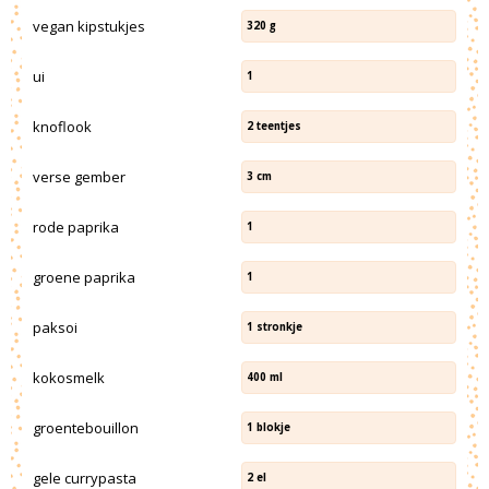
vegan kipstukjes
320
g
ui
1
knoflook
2
teentjes
verse gember
3
cm
rode paprika
1
groene paprika
1
paksoi
1
stronkje
kokosmelk
400
ml
groentebouillon
1
blokje
gele currypasta
2
el