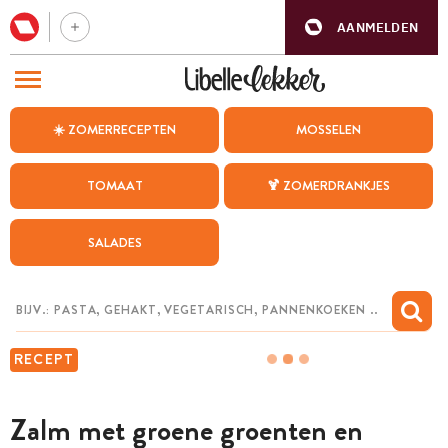
AANMELDEN
BEZOEK ONZE ANDERE WEBSITES
☀️ ZOMERRECEPTEN
MOSSELEN
RECEPTEN
TOMAAT
🍹 ZOMERDRANKJES
WEEKMENU
SALADES
CHAT MET MAIA
INSPIRATIE
MIJN BEWAARDE RECEPTEN
RECEPT
Zalm met groene groenten en