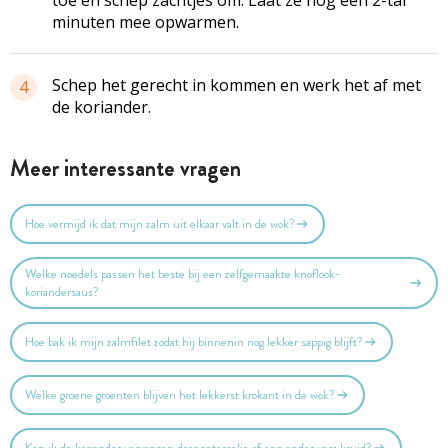
minuten mee opwarmen.
Schep het gerecht in kommen en werk het af met
4
de koriander.
Meer interessante vragen
Hoe vermijd ik dat mijn zalm uit elkaar valt in de wok?
Welke noedels passen het beste bij een zelfgemaakte knoflook-
koriandersaus?
Hoe bak ik mijn zalmfilet zodat hij binnenin nog lekker sappig blijft?
Welke groene groenten blijven het lekkerst krokant in de wok?