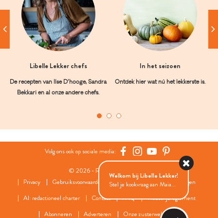
Libelle Lekker chefs
In het seizoen
De recepten van Ilse D’hooge, Sandra
Ontdek hier wat nú het lekkerste is.
Bekkari en al onze andere chefs.
Volg ons ook op sociale media:
© 2026 - Roularta Media Group
Welkom bij Libelle Lekker!
Privacy
Gebruiksvoorwaarden
Cookies
Cookies instellingen
Stel je kookvraag aan Maia...
AI: redactioneel charter
Contact
FAQ
Wedstrijdreglement
Abonneren
Adverteren
Onze zusterwebsites