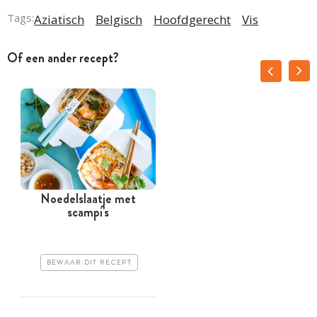
Tags:
Aziatisch
Belgisch
Hoofdgerecht
Vis
Of een ander recept?
Noedelslaatje met
scampi's
s
BEWAAR DIT RECEPT