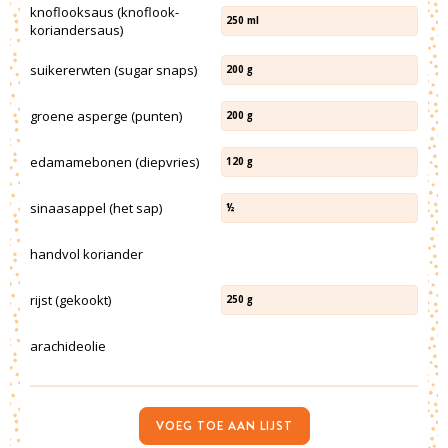
knoflooksaus (knoflook-
250
ml
koriandersaus)
suikererwten (sugar snaps)
200
g
groene asperge (punten)
200
g
edamamebonen (diepvries)
120
g
sinaasappel (het sap)
½
handvol koriander
rijst (gekookt)
250
g
arachideolie
VOEG TOE AAN LIJST