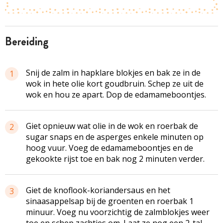
bereiding
Snij de zalm in hapklare blokjes en bak ze in de
1
wok in hete olie kort goudbruin. Schep ze uit de
wok en hou ze apart. Dop de edamameboontjes.
Giet opnieuw wat olie in de wok en roerbak de
2
sugar snaps en de asperges enkele minuten op
hoog vuur. Voeg de edamameboontjes en de
gekookte rijst toe en bak nog 2 minuten verder.
Giet de knoflook-koriandersaus en het
3
sinaasappelsap bij de groenten en roerbak 1
minuur. Voeg nu voorzichtig de zalmblokjes weer
toe en schep zachtjes om. Laat ze nog een 2-tal