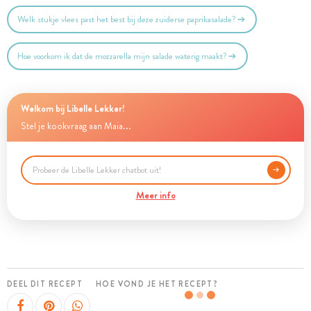
Welk stukje vlees past het best bij deze zuiderse paprikasalade?
Hoe voorkom ik dat de mozzarella mijn salade waterig maakt?
Welkom bij Libelle Lekker!
Stel je kookvraag aan Maia...
Meer info
DEEL DIT RECEPT
HOE VOND JE HET RECEPT?