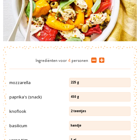
Ingrediënten
voor
4
personen
mozzarella
225
g
paprika's (snack)
450
g
knoflook
2
teentjes
basilicum
handje
verse tijm
1
el