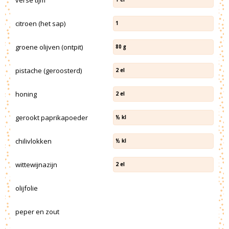
citroen (het sap)
1
groene olijven (ontpit)
80
g
pistache (geroosterd)
2
el
honing
2
el
gerookt paprikapoeder
½
kl
chilivlokken
½
kl
wittewijnazijn
2
el
olijfolie
peper en zout