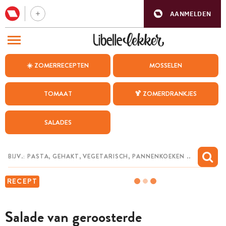
AANMELDEN
BEZOEK ONZE ANDERE WEBSITES
☀️ ZOMERRECEPTEN
MOSSELEN
RECEPTEN
TOMAAT
🍹 ZOMERDRANKJES
WEEKMENU
SALADES
CHAT MET MAIA
INSPIRATIE
MIJN BEWAARDE RECEPTEN
RECEPT
Salade van geroosterde