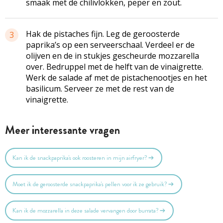
smaak met de chilivlokken, peper en zout.
Hak de pistaches fijn. Leg de geroosterde
3
paprika’s op een serveerschaal. Verdeel er de
olijven en de in stukjes gescheurde mozzarella
over. Bedruppel met de helft van de vinaigrette.
Werk de salade af met de pistachenootjes en het
basilicum. Serveer ze met de rest van de
vinaigrette.
Meer interessante vragen
Kan ik de snackpaprika's ook roosteren in mijn airfryer?
Moet ik de geroosterde snackpaprika's pellen voor ik ze gebruik?
Kan ik de mozzarella in deze salade vervangen door burrata?