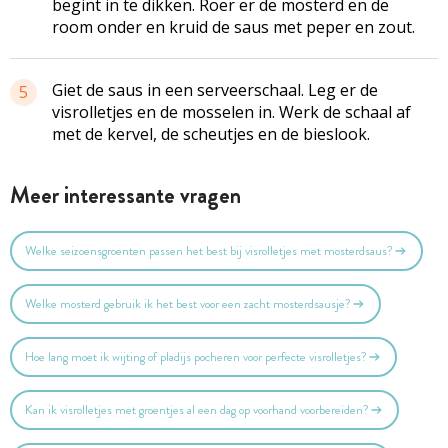
begint in te dikken. Roer er de mosterd en de
room onder en kruid de saus met peper en zout.
Giet de saus in een serveerschaal. Leg er de
5
visrolletjes en de mosselen in. Werk de schaal af
met de kervel, de scheutjes en de bieslook.
Meer interessante vragen
Welke seizoensgroenten passen het best bij visrolletjes met mosterdsaus?
Welke mosterd gebruik ik het best voor een zacht mosterdsausje?
Hoe lang moet ik wijting of pladijs pocheren voor perfecte visrolletjes?
Kan ik visrolletjes met groentjes al een dag op voorhand voorbereiden?