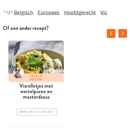
Tags:
Belgisch
Europees
Hoofdgerecht
Vis
Of een ander recept?
NATALIE
PEETERS
Visrolletjes met
wortelpuree en
mosterdsaus
BEWAAR DIT RECEPT