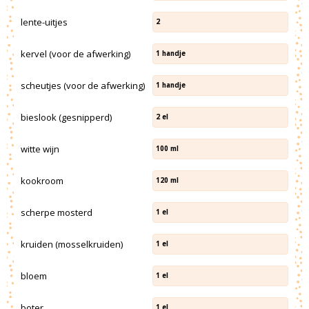
lente-uitjes
2
kervel (voor de afwerking)
1
handje
scheutjes (voor de afwerking)
1
handje
bieslook (gesnipperd)
2
el
witte wijn
100
ml
kookroom
120
ml
scherpe mosterd
1
el
kruiden (mosselkruiden)
1
el
bloem
1
el
boter
1
el