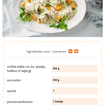
Ingrediënten
voor
4
personen
visfilet (witte vis, bv. pladijs,
600
g
heilbot of wijting)
mosselen
500
g
wortel
1
prinsessenbonen
1
handje