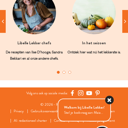
Libelle Lekker chefs
In het seizoen
De recepten van Ilse D’hooge, Sandra
Ontdek hier wat nú het lekkerste is.
Bekkari en al onze andere chefs.
Volg ons ook op sociale media:
© 2026 - Roularta Media Group
Welkom bij Libelle Lekker!
Privacy
Gebruiksvoorwaarden
Cookies
Cookies instellingen
Stel je kookvraag aan Maia...
AI: redactioneel charter
Contact
FAQ
Wedstrijdreglement