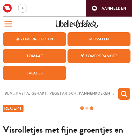
AANMELDEN
BEZOEK ONZE ANDERE WEBSITES
☀️ ZOMERRECEPTEN
MOSSELEN
RECEPTEN
TOMAAT
🍹 ZOMERDRANKJES
WEEKMENU
SALADES
CHAT MET MAIA
INSPIRATIE
MIJN BEWAARDE RECEPTEN
RECEPT
Visrolletjes met fijne groentjes en