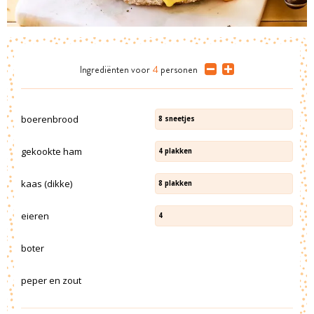
Ingrediënten
voor
4
personen
boerenbrood
8
sneetjes
gekookte ham
4
plakken
kaas (dikke)
8
plakken
eieren
4
boter
peper en zout