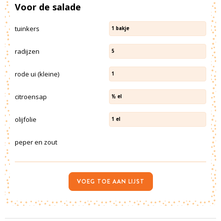
Voor de salade
tuinkers
1
bakje
radijzen
5
rode ui (kleine)
1
citroensap
½
el
olijfolie
1
el
peper en zout
VOEG TOE AAN LIJST