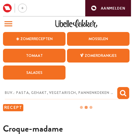
AANMELDEN
BEZOEK ONZE ANDERE WEBSITES
☀️ ZOMERRECEPTEN
MOSSELEN
RECEPTEN
TOMAAT
🍹 ZOMERDRANKJES
WEEKMENU
SALADES
CHAT MET MAIA
INSPIRATIE
MIJN BEWAARDE RECEPTEN
RECEPT
Croque-madame