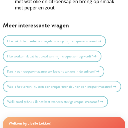
met wat olie en citroensap en breng op smaak
met peper en zout.
Meer interessante vragen
Hoe bak ik het perfecte spiegelei voor op mijn croque-madame?
Hoe voorkom ik dat het brood van mijn croque zompig wordt?
Kan ik een croque-madame ook krokant bakken in de airfryer?
Wat is het verschil tussen een croque-monsieur en een croque-madame?
Welk brood gebruik ik het best voor een stevige croque-madame?
Welkom bij Libelle Lekker!