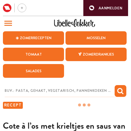
AANMELDEN
BEZOEK ONZE ANDERE WEBSITES
☀️ ZOMERRECEPTEN
MOSSELEN
RECEPTEN
TOMAAT
🍹 ZOMERDRANKJES
WEEKMENU
SALADES
CHAT MET MAIA
INSPIRATIE
MIJN BEWAARDE RECEPTEN
RECEPT
Cote à l’os met krieltjes en saus van