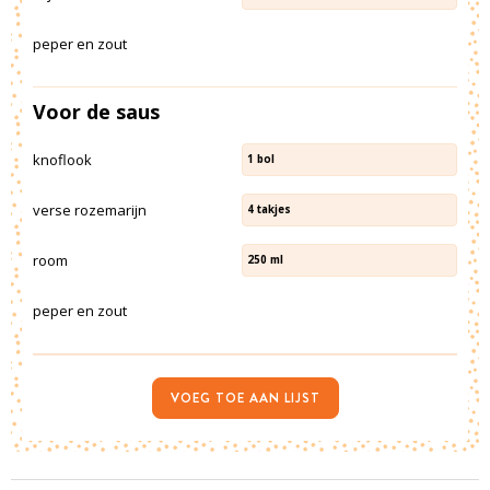
peper en zout
Voor de saus
knoflook
1
bol
verse rozemarijn
4
takjes
room
250
ml
peper en zout
VOEG TOE AAN LIJST