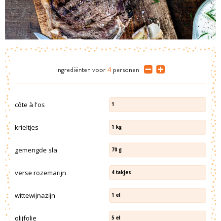
Ingrediënten
voor
4
personen
côte à l'os
1
krieltjes
1
kg
gemengde sla
70
g
verse rozemarijn
4
takjes
wittewijnazijn
1
el
olijfolie
5
el