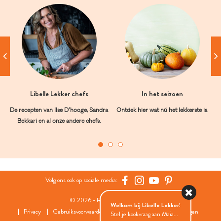
Libelle Lekker chefs
In het seizoen
De recepten van Ilse D’hooge, Sandra
Ontdek hier wat nú het lekkerste is.
Bekkari en al onze andere chefs.
Volg ons ook op sociale media:
© 2026 - Roularta Media Group
Welkom bij Libelle Lekker!
Privacy
Gebruiksvoorwaarden
Cookies
Cookies instellingen
Stel je kookvraag aan Maia...