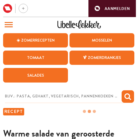
AANMELDEN
BEZOEK ONZE ANDERE WEBSITES
☀️ ZOMERRECEPTEN
MOSSELEN
RECEPTEN
TOMAAT
🍹 ZOMERDRANKJES
WEEKMENU
SALADES
CHAT MET MAIA
INSPIRATIE
MIJN BEWAARDE RECEPTEN
RECEPT
Warme salade van geroosterde