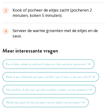
Kook of pocheer de eitjes zacht (pocheren 2
3
minuten, koken 5 minuten).
Serveer de warme groenten met de eitjes en de
4
saus.
Meer interessante vragen
Kan ik deze salade op voorhand maken en later opnieuw opwarmen?
Moet ik een Hokkaido-pompoen schillen voor ik hem in de oven schuif?
Hoe voorkom ik dat mijn spruitjes te bitter smaken na het roosteren?
Welke kaas past het best bij deze warme salade met pompoen?