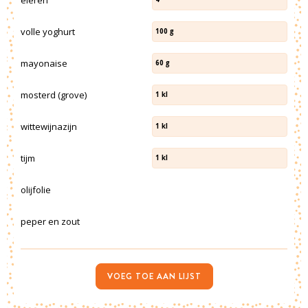
volle yoghurt
100
g
mayonaise
60
g
mosterd (grove)
1
kl
wittewijnazijn
1
kl
tijm
1
kl
olijfolie
peper en zout
VOEG TOE AAN LIJST