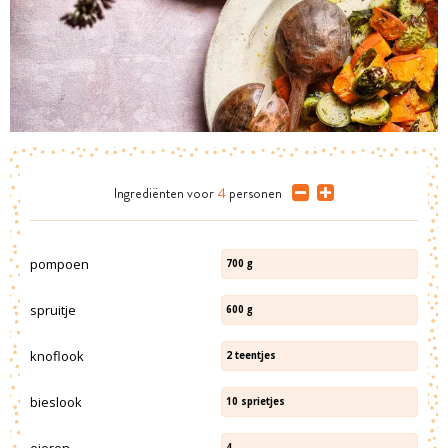
Ingrediënten
voor
4
personen
pompoen
700
g
spruitje
600
g
knoflook
2
teentjes
bieslook
10
sprietjes
eieren
4