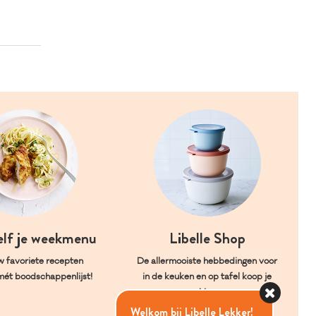
elf je weekmenu
Libelle Shop
w favoriete recepten
De allermooiste hebbedingen voor
mét boodschappenlijst!
in de keuken en op tafel koop je
hier.
Welkom bij Libelle Lekker!