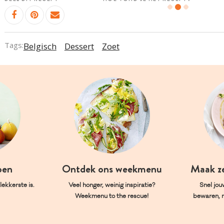
Tags:
Belgisch
Dessert
Zoet
oen
Ontdek ons weekmenu
Maak z
ekkerste is.
Veel honger, weinig inspiratie?
Snel jou
Weekmenu to the rescue!
bewaren, 