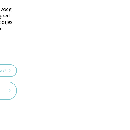
. Voeg
 goed
potjes
ne
jes?