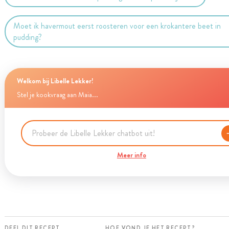
Moet ik havermout eerst roosteren voor een krokantere beet in
pudding?
Welkom bij Libelle Lekker!
Stel je kookvraag aan Maia...
Meer info
DEEL DIT RECEPT
HOE VOND JE HET RECEPT?