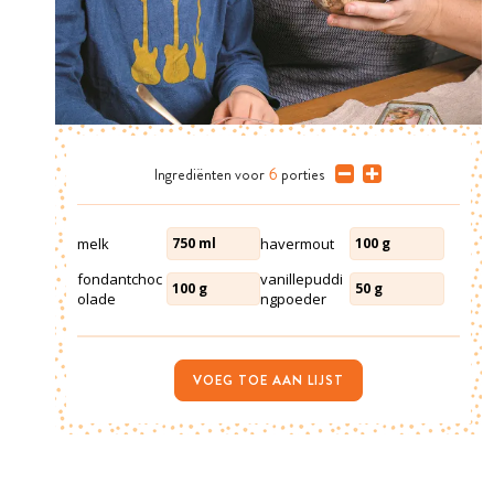
Ingrediënten
voor
6
porties
melk
havermout
750
ml
100
g
fondantchoc
vanillepuddi
100
g
50
g
olade
ngpoeder
VOEG TOE AAN LIJST