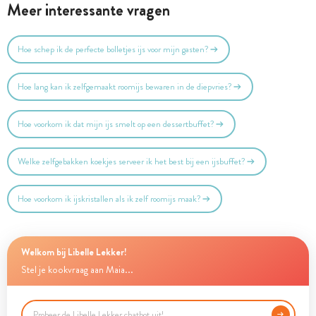
Meer interessante vragen
Hoe schep ik de perfecte bolletjes ijs voor mijn gasten?
Hoe lang kan ik zelfgemaakt roomijs bewaren in de diepvries?
Hoe voorkom ik dat mijn ijs smelt op een dessertbuffet?
Welke zelfgebakken koekjes serveer ik het best bij een ijsbuffet?
Hoe voorkom ik ijskristallen als ik zelf roomijs maak?
Welkom bij Libelle Lekker!
Stel je kookvraag aan Maia...