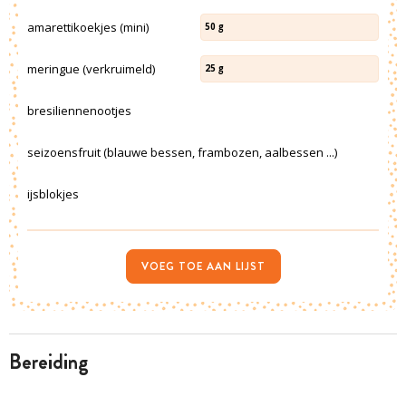
amarettikoekjes (mini)
50
g
meringue (verkruimeld)
25
g
bresiliennenootjes
seizoensfruit (blauwe bessen, frambozen, aalbessen ...)
ijsblokjes
VOEG TOE AAN LIJST
bereiding