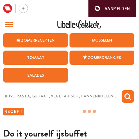
AANMELDEN
BEZOEK ONZE ANDERE WEBSITES
☀️ ZOMERRECEPTEN
MOSSELEN
RECEPTEN
TOMAAT
🍹 ZOMERDRANKJES
WEEKMENU
SALADES
CHAT MET MAIA
INSPIRATIE
MIJN BEWAARDE RECEPTEN
RECEPT
Do it yourself ijsbuffet