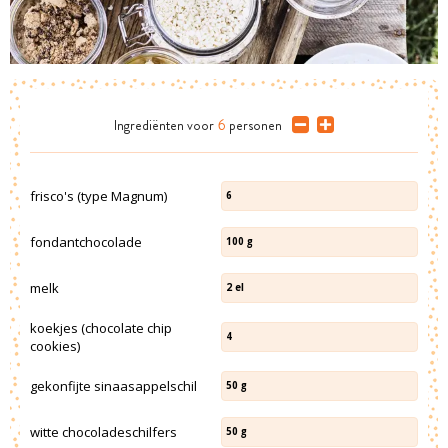
Ingrediënten
voor
6
personen
frisco's (type Magnum)
6
fondantchocolade
100
g
melk
2
el
koekjes (chocolate chip
4
cookies)
gekonfijte sinaasappelschil
50
g
witte chocoladeschilfers
50
g