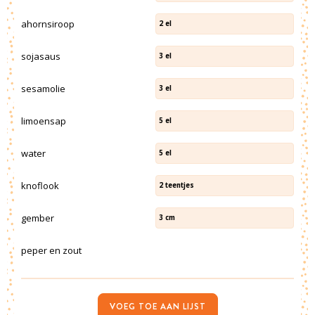
ahornsiroop
2
el
sojasaus
3
el
sesamolie
3
el
limoensap
5
el
water
5
el
knoflook
2
teentjes
gember
3
cm
peper en zout
VOEG TOE AAN LIJST