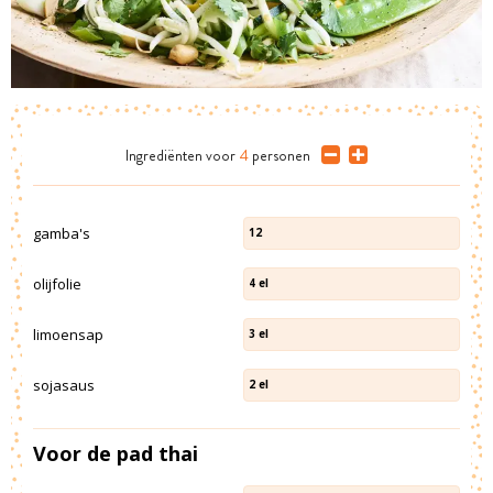
Ingrediënten
voor
4
personen
gamba's
12
olijfolie
4
el
limoensap
3
el
sojasaus
2
el
Voor de pad thai