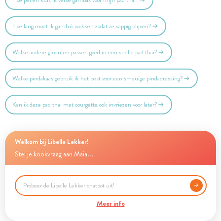
Hoe pel en kuis ik verse gamba's voor mijn pad thai?
Hoe lang moet ik gamba's wokken zodat ze sappig blijven?
Welke andere groenten passen goed in een snelle pad thai?
Welke pindakaas gebruik ik het best voor een smeuïge pindadressing?
Kan ik deze pad thai met courgette ook invriezen voor later?
Welkom bij Libelle Lekker!
Stel je kookvraag aan Maia...
Meer info