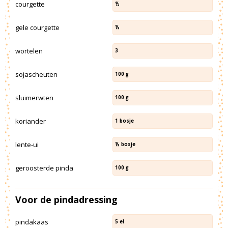
courgette
½
gele courgette
½
wortelen
3
sojascheuten
100
g
sluimerwten
100
g
koriander
1
bosje
lente-ui
½
bosje
geroosterde pinda
100
g
Voor de pindadressing
pindakaas
5
el