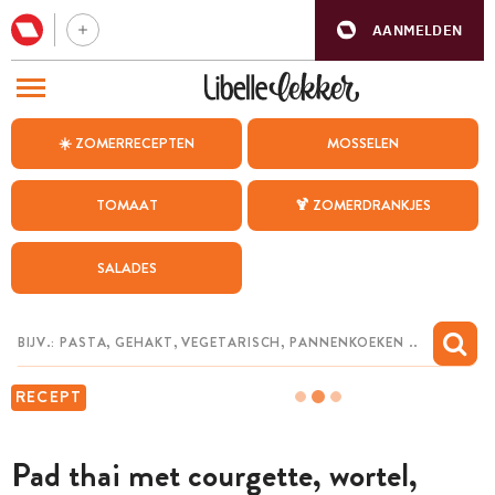
AANMELDEN
BEZOEK ONZE ANDERE WEBSITES
☀️ ZOMERRECEPTEN
MOSSELEN
RECEPTEN
TOMAAT
🍹 ZOMERDRANKJES
WEEKMENU
SALADES
CHAT MET MAIA
INSPIRATIE
MIJN BEWAARDE RECEPTEN
RECEPT
Pad thai met courgette, wortel,