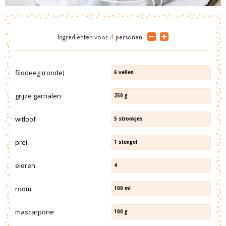
Ingrediënten
voor
4
personen
filodeeg (ronde)
6
vellen
grijze garnalen
250
g
witloof
5
stronkjes
prei
1
stengel
eieren
4
room
100
ml
mascarpone
100
g