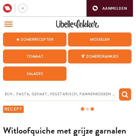
AANMELDEN
BEZOEK ONZE ANDERE WEBSITES
☀️ ZOMERRECEPTEN
MOSSELEN
RECEPTEN
TOMAAT
🍹 ZOMERDRANKJES
WEEKMENU
SALADES
CHAT MET MAIA
INSPIRATIE
MIJN BEWAARDE RECEPTEN
RECEPT
Witloofquiche met grijze garnalen