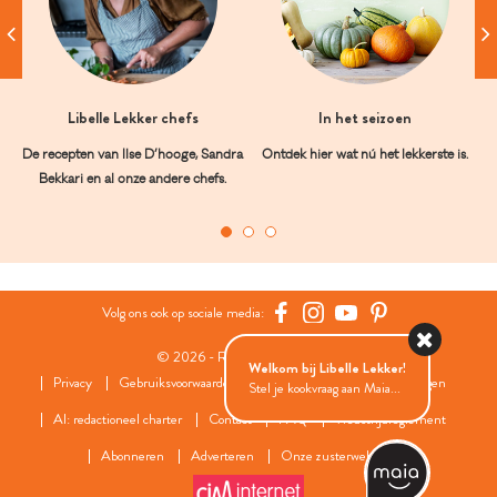
Libelle Lekker chefs
In het seizoen
De recepten van Ilse D’hooge, Sandra
Ontdek hier wat nú het lekkerste is.
Bekkari en al onze andere chefs.
Volg ons ook op sociale media:
© 2026 - Roularta Media Group
Welkom bij Libelle Lekker!
Privacy
Gebruiksvoorwaarden
Cookies
Cookies instellingen
Stel je kookvraag aan Maia...
AI: redactioneel charter
Contact
FAQ
Wedstrijdreglement
Abonneren
Adverteren
Onze zusterwebsites