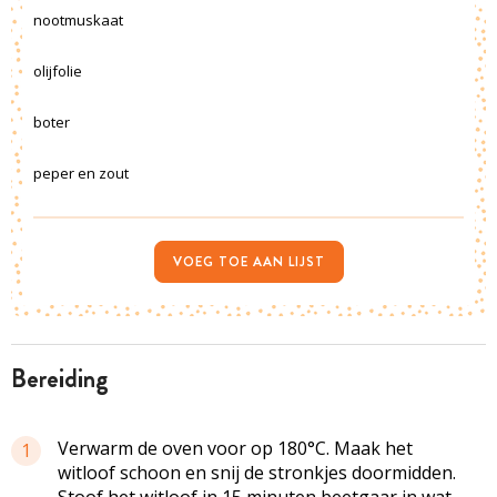
nootmuskaat
olijfolie
boter
peper en zout
VOEG TOE AAN LIJST
bereiding
Verwarm de oven voor op 180°C. Maak het
1
witloof schoon en snij de stronkjes doormidden.
Stoof het witloof in 15 minuten beetgaar in wat