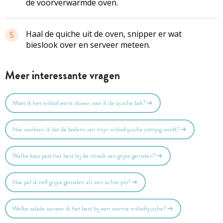
de voorverwarmde oven.
Haal de quiche uit de oven, snipper er wat
5
bieslook over en serveer meteen.
Meer interessante vragen
Moet ik het witloof eerst stoven voor ik de quiche bak?
Hoe voorkom ik dat de bodem van mijn witloofquiche zompig wordt?
Welke kaas past het best bij de smaak van grijze garnalen?
Hoe pel ik zelf grijze garnalen als een echte pro?
Welke salade serveer ik het best bij een warme witloofquiche?