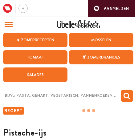
AANMELDEN
BEZOEK ONZE ANDERE WEBSITES
☀️ ZOMERRECEPTEN
MOSSELEN
RECEPTEN
TOMAAT
🍹 ZOMERDRANKJES
WEEKMENU
SALADES
CHAT MET MAIA
INSPIRATIE
MIJN BEWAARDE RECEPTEN
RECEPT
Pistache-ijs