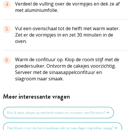
Verdeel de vulling over de vormpjes en dek ze af
4
met aluminiumfolie.
Vul een ovenschaal tot de helft met warm water.
5
Zet er de vormpjes in en zet 30 minuten in de
oven.
Warm de confituur op. Klop de room stijf met de
6
poedersuiker. Ontvorm de cakejes voorzichtig.
Serveer met de sinaasappelconfituur en
slagroom naar smaak.
Meer interessante vragen
Kan ik deze cakejes op voorhand maken en invriezen voor Kerstmis?
Hoe blijven mijn clementinecakejes ook na twee dagen nog lekker sappig?