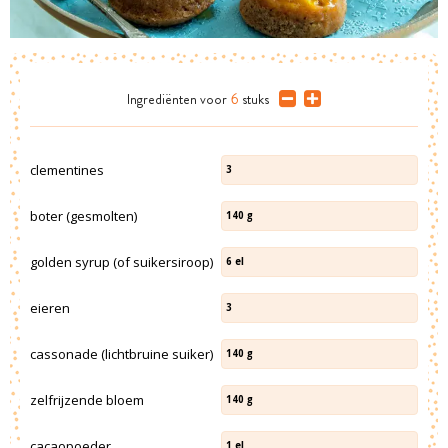
Ingrediënten
voor
6
stuks
clementines
3
boter (gesmolten)
140
g
golden syrup (of suikersiroop)
6
el
eieren
3
cassonade (lichtbruine suiker)
140
g
zelfrijzende bloem
140
g
cacaopoeder
1
el