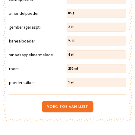
amandelpoeder
85
g
gember (geraspt)
2
kl
kaneelpoeder
½
kl
sinaasappelmarmelade
4
el
room
250
ml
poedersuiker
1
el
VOEG TOE AAN LIJST