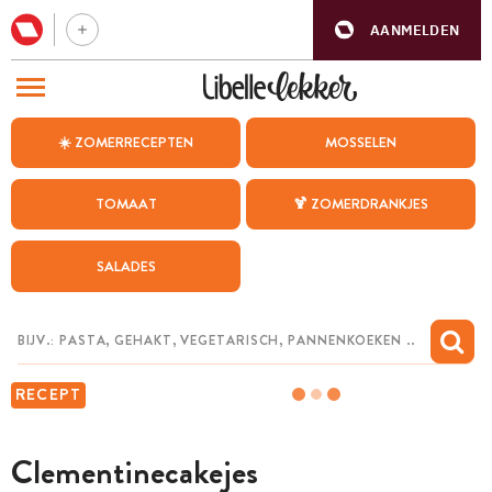
AANMELDEN
BEZOEK ONZE ANDERE WEBSITES
☀️ ZOMERRECEPTEN
MOSSELEN
RECEPTEN
TOMAAT
🍹 ZOMERDRANKJES
WEEKMENU
SALADES
CHAT MET MAIA
INSPIRATIE
MIJN BEWAARDE RECEPTEN
RECEPT
Clementinecakejes