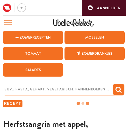
AANMELDEN
BEZOEK ONZE ANDERE WEBSITES
☀️ ZOMERRECEPTEN
MOSSELEN
RECEPTEN
TOMAAT
🍹 ZOMERDRANKJES
WEEKMENU
SALADES
CHAT MET MAIA
INSPIRATIE
MIJN BEWAARDE RECEPTEN
RECEPT
Herfstsangria met appel,