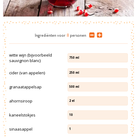
Ingrediënten
voor
8
personen
witte wijn (bijvoorbeeld
750
ml
sauvignon blanc)
cider (van appelen)
250
ml
granaatappelsap
500
ml
ahornsiroop
2
el
kaneelstokjes
10
sinaasappel
1