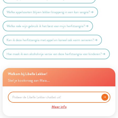
Welke appelsoorten blijven lekker knapperig in een kan sangria?
Welke rode wijn gebruik ik het best voor mijn herfstsangria?
Kan ik deze herfstsangria met appel en kaneel ook warm serveren?
Hoe maak ik een alcoholvrije versie van deze herfstsangria voor kinderen?
Welkom bij Libelle Lekker!
Stel je kookvraag aan Maia...
Meer info