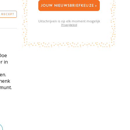
JOUW NIEUWSBRIEFKEUZE >
T RECEPT
Uitschrijven is op elk moment mogelijk
Privacybeleid
 Doe
r in
en.
chenk
 munt.