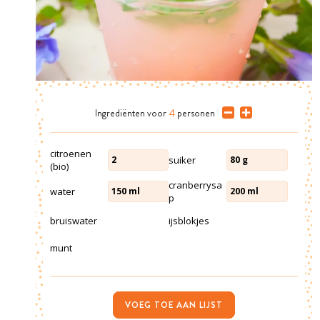
Ingrediënten
voor
4
personen
citroenen
suiker
2
80
g
(bio)
cranberrysa
water
150
ml
200
ml
p
bruiswater
ijsblokjes
munt
VOEG TOE AAN LIJST