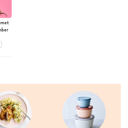
 met
Homemade limonade met
mber
veenbessensap en
rozemarijn
BEWAAR DIT RECEPT