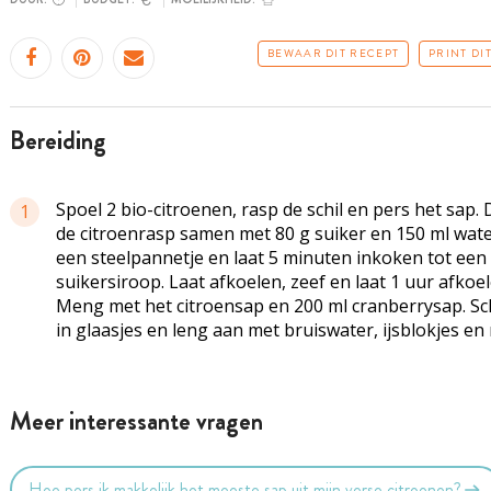
BEWAAR DIT RECEPT
PRINT DI
bereiding
Spoel 2 bio-citroenen, rasp de schil en pers het sap.
1
de citroenrasp samen met 80 g suiker en 150 ml wate
een steelpannetje en laat 5 minuten inkoken tot een
suikersiroop. Laat afkoelen, zeef en laat 1 uur afkoel
Meng met het citroensap en 200 ml cranberrysap. S
in glaasjes en leng aan met bruiswater, ijsblokjes en
Meer interessante vragen
Hoe pers ik makkelijk het meeste sap uit mijn verse citroenen?