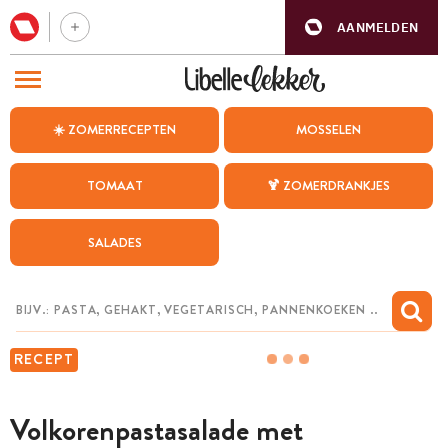
AANMELDEN
BEZOEK ONZE ANDERE WEBSITES
☀️ ZOMERRECEPTEN
MOSSELEN
RECEPTEN
TOMAAT
🍹 ZOMERDRANKJES
WEEKMENU
SALADES
CHAT MET MAIA
INSPIRATIE
MIJN BEWAARDE RECEPTEN
RECEPT
Volkorenpastasalade met