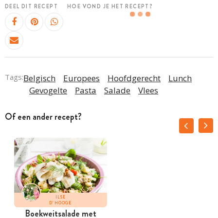
DEEL DIT RECEPT
HOE VOND JE HET RECEPT?
Tags:
Belgisch
Europees
Hoofdgerecht
Lunch
Gevogelte
Pasta
Salade
Vlees
Of een ander recept?
ILSE
D'HOOGE
Boekweitsalade met
S