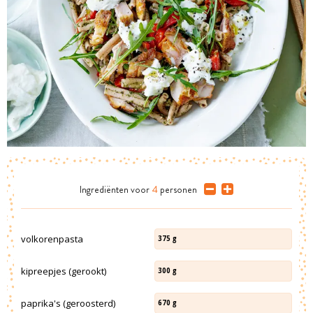
Ingrediënten
voor
4
personen
volkorenpasta
375
g
kipreepjes (gerookt)
300
g
paprika's (geroosterd)
670
g