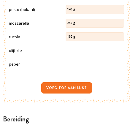
pesto (bokaal)
140
g
mozzarella
250
g
rucola
100
g
olijfolie
peper
VOEG TOE AAN LIJST
bereiding