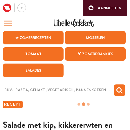
AANMELDEN
BEZOEK ONZE ANDERE WEBSITES
☀️ ZOMERRECEPTEN
MOSSELEN
RECEPTEN
TOMAAT
🍹 ZOMERDRANKJES
WEEKMENU
SALADES
CHAT MET MAIA
INSPIRATIE
MIJN BEWAARDE RECEPTEN
RECEPT
Salade met kip, kikkererwten en