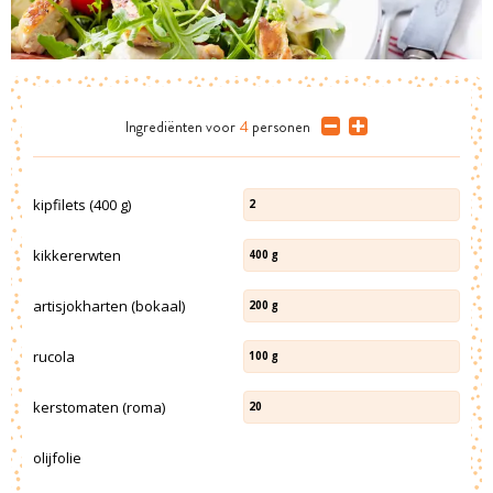
Ingrediënten
voor
4
personen
kipfilets (400 g)
2
kikkererwten
400
g
artisjokharten (bokaal)
200
g
rucola
100
g
kerstomaten (roma)
20
olijfolie