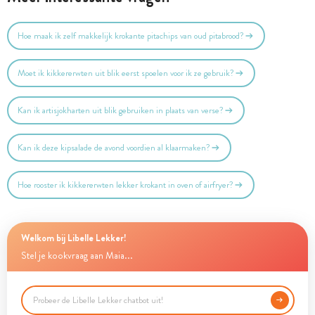
Hoe maak ik zelf makkelijk krokante pitachips van oud pitabrood?
Moet ik kikkererwten uit blik eerst spoelen voor ik ze gebruik?
Kan ik artisjokharten uit blik gebruiken in plaats van verse?
Kan ik deze kipsalade de avond voordien al klaarmaken?
Hoe rooster ik kikkererwten lekker krokant in oven of airfryer?
Welkom bij Libelle Lekker!
Stel je kookvraag aan Maia...