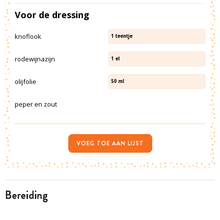
Voor de dressing
knoflook
1
teentje
rodewijnazijn
1
el
olijfolie
50
ml
peper en zout
VOEG TOE AAN LIJST
bereiding