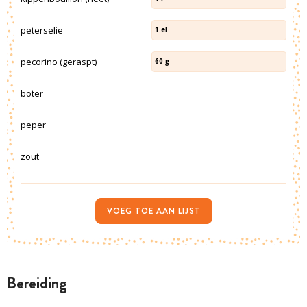
peterselie
1
el
pecorino (geraspt)
60
g
boter
peper
zout
VOEG TOE AAN LIJST
bereiding