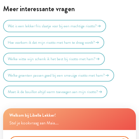
Meer interessante vragen
Wat is een lekker fris slaatje voor bij een machtige risotto?
Hoe voorkom ik dat mijn risotto met ham te droog wordt?
Welke witte wijn schenk ik het best bij risotto met ham?
Welke groenten passen goed bij een smeuïge risotto met ham?
Moet ik de bouillon altijd warm toevoegen aan mijn risotto?
Welkom bij Libelle Lekker!
Stel je kookvraag aan Maia...