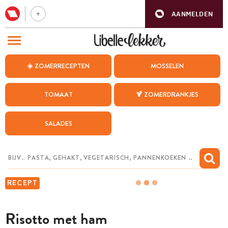
AANMELDEN
BEZOEK ONZE ANDERE WEBSITES
☀️ ZOMERRECEPTEN
MOSSELEN
RECEPTEN
TOMAAT
🍹 ZOMERDRANKJES
WEEKMENU
SALADES
CHAT MET MAIA
INSPIRATIE
MIJN BEWAARDE RECEPTEN
RECEPT
Risotto met ham