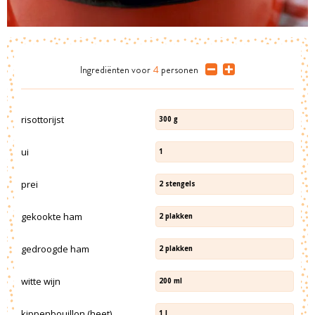
Ingrediënten
voor
4
personen
risottorijst
300
g
ui
1
prei
2
stengels
gekookte ham
2
plakken
gedroogde ham
2
plakken
witte wijn
200
ml
kippenbouillon (heet)
1
l