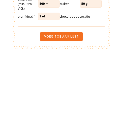
(min. 35%
suiker
500
ml
50
g
V.G.)
bier (kirsch)
chocoladedecoratie
1
el
VOEG TOE AAN LIJST