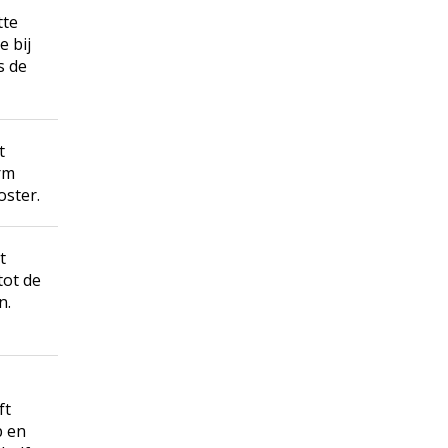
tte
e bij
s de
t
rm
oster.
t
tot de
n.
ft
p en