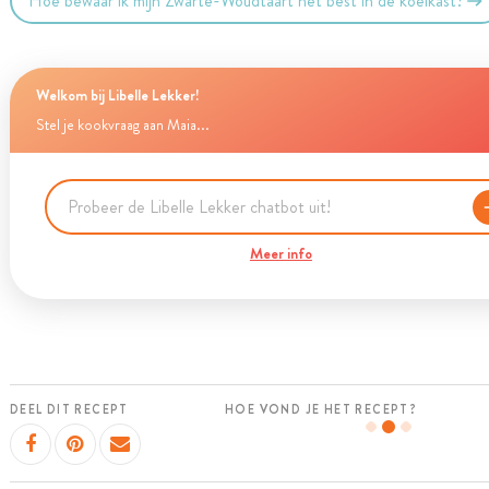
Hoe bewaar ik mijn Zwarte-Woudtaart het best in de koelkast?
Welkom bij Libelle Lekker!
Stel je kookvraag aan Maia...
Meer info
DEEL DIT RECEPT
HOE VOND JE HET RECEPT?