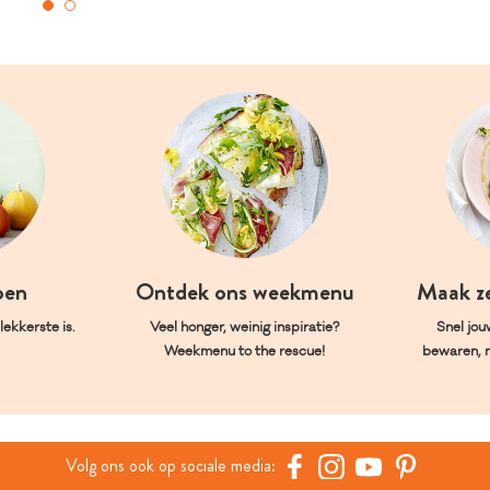
oen
Ontdek ons weekmenu
Maak z
ekkerste is.
Veel honger, weinig inspiratie?
Snel jou
Weekmenu to the rescue!
bewaren, 
Volg ons ook op sociale media: