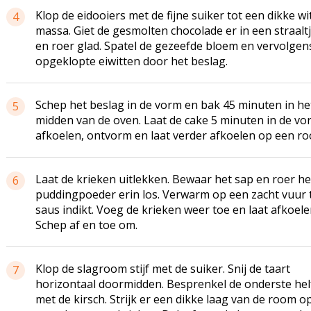
Klop de eidooiers met de fijne suiker tot een dikke wi
4
massa. Giet de gesmolten chocolade er in een straaltj
en roer glad. Spatel de gezeefde bloem en vervolgen
opgeklopte eiwitten door het beslag.
Schep het beslag in de vorm en bak 45 minuten in he
5
midden van de oven. Laat de cake 5 minuten in de vo
afkoelen, ontvorm en laat verder afkoelen op een ro
Laat de krieken uitlekken. Bewaar het sap en roer he
6
puddingpoeder erin los. Verwarm op een zacht vuur 
saus indikt. Voeg de krieken weer toe en laat afkoele
Schep af en toe om.
Klop de slagroom stijf met de suiker. Snij de taart
7
horizontaal doormidden. Besprenkel de onderste hel
met de kirsch. Strijk er een dikke laag van de room o