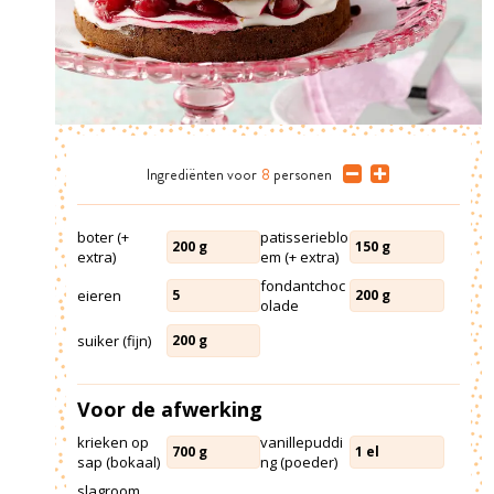
Ingrediënten
voor
8
personen
boter (+
patisserieblo
200
g
150
g
extra)
em (+ extra)
fondantchoc
eieren
5
200
g
olade
suiker (fijn)
200
g
Voor de afwerking
krieken op
vanillepuddi
700
g
1
el
sap (bokaal)
ng (poeder)
slagroom