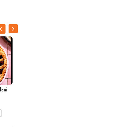
laai
Heerlijk Limburgse vlaai
BEWAAR DIT RECEPT