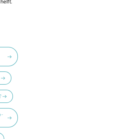
helft.
?
?
e-