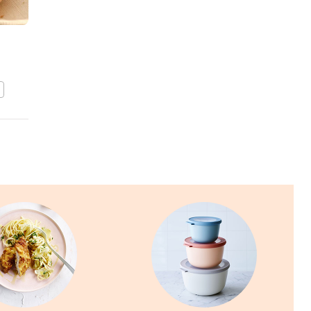
Zoete hasselback-
appeltjes
BEWAAR DIT RECEPT