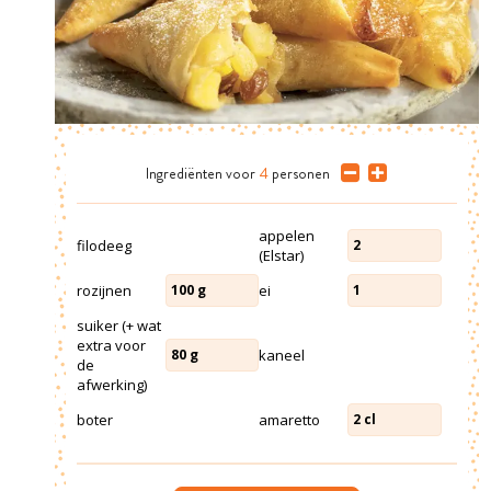
Ingrediënten
voor
4
personen
appelen
filodeeg
2
(Elstar)
rozijnen
ei
100
g
1
suiker (+ wat
extra voor
kaneel
80
g
de
afwerking)
boter
amaretto
2
cl