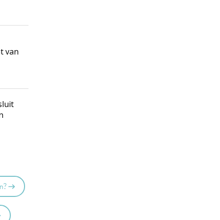
t van
luit
n
en?